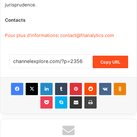
jurisprudence.
Contacts
Pour plus d’informations
:
contact@fitanalytics.com
Copy URL
Facebook
X
LinkedIn
Tumblr
Pinterest
Reddit
VKontakte
Odnoklassniki
Pocket
Skype
Share via Email
Print