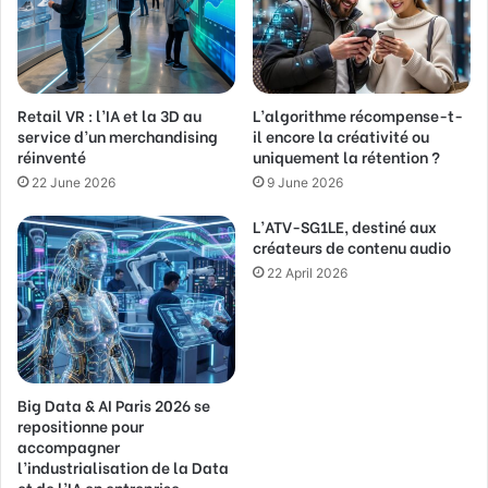
l
a
d
d
Retail VR : l’IA et la 3D au
L’algorithme récompense-t-
r
service d’un merchandising
il encore la créativité ou
e
réinventé
uniquement la rétention ?
s
s
22 June 2026
9 June 2026
L’ATV-SG1LE, destiné aux
créateurs de contenu audio
22 April 2026
Big Data & AI Paris 2026 se
repositionne pour
accompagner
l’industrialisation de la Data
et de l’IA en entreprise