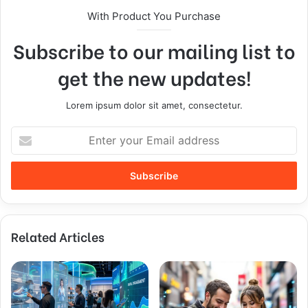
With Product You Purchase
Subscribe to our mailing list to
get the new updates!
Lorem ipsum dolor sit amet, consectetur.
E
n
t
e
r
y
o
Related Articles
u
r
E
m
a
i