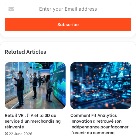
E
n
t
e
r
y
o
Related Articles
u
r
E
m
a
i
l
a
d
d
Retail VR : l’IA et la 3D au
Comment Fit Analytics
r
service d’un merchandising
Innovation a retrouvé son
e
réinventé
indépendance pour façonner
s
l’avenir du commerce
s
22 June 2026