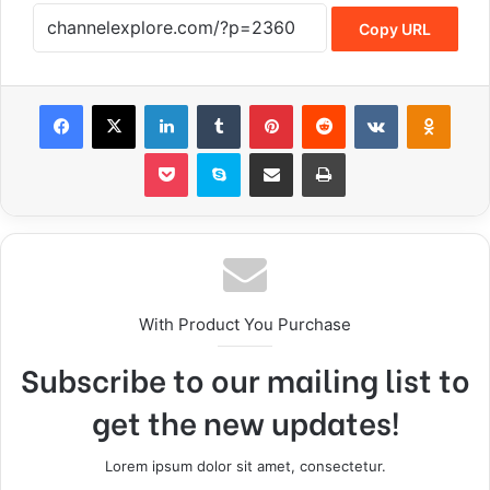
Copy URL
Facebook
X
LinkedIn
Tumblr
Pinterest
Reddit
VKontakte
Odnoklassniki
Pocket
Skype
Share via Email
Print
With Product You Purchase
Subscribe to our mailing list to
get the new updates!
Lorem ipsum dolor sit amet, consectetur.