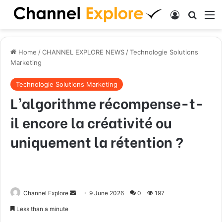
Log In
Search
M
Home
/
CHANNEL EXPLORE NEWS
/
Technologie Solutions
Marketing
Technologie Solutions Marketing
L’algorithme récompense-t-
il encore la créativité ou
uniquement la rétention ?
Channel Explore
S
9 June 2026
0
197
e
Less than a minute
n