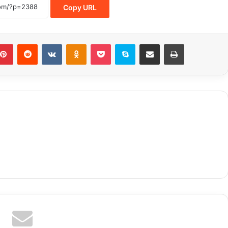
Copy URL
Pinterest
Reddit
VKontakte
Odnoklassniki
Pocket
Skype
Share via Email
Print