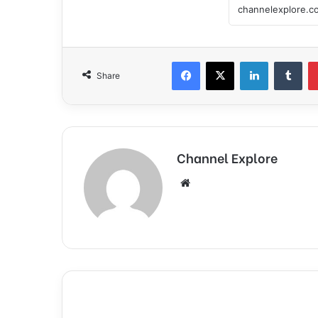
Facebook
X
LinkedIn
Tumblr
Share
Channel Explore
We
bsi
te