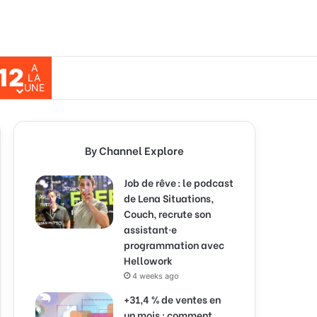
A
12
ch for
LA
UNE
By Channel Explore
Job de rêve : le podcast
de Lena Situations,
Couch, recrute son
assistant·e
programmation avec
Hellowork
4 weeks ago
+31,4 % de ventes en
un mois : comment