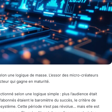
lon une logique de masse. L’essor des micro-créateurs
ecteur qui gagne en maturité.
tionné selon une logique simple : plus l’audience était
 d’abonnés étaient le baromètre du succès, le critère de
osystème. Cette période n’est pas révolue… mais elle est