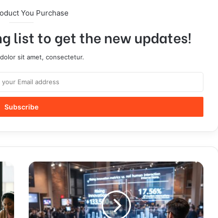
roduct You Purchase
g list to get the new updates!
olor sit amet, consectetur.
C
r
é
a
t
e