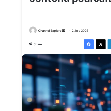
Channel Explore
S
2 July 2026
e
Facebook
X
n
Share
d
a
n
e
m
a
i
l