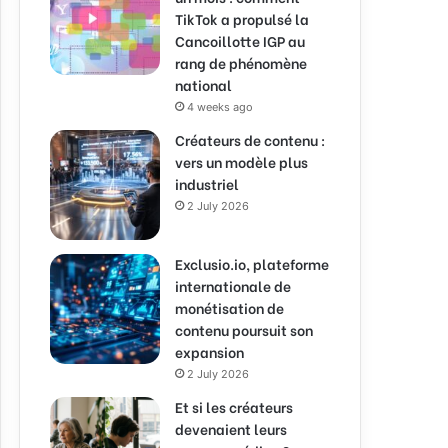
TikTok a propulsé la
Cancoillotte IGP au
rang de phénomène
national
4 weeks ago
Créateurs de contenu :
vers un modèle plus
industriel
2 July 2026
Exclusio.io, plateforme
internationale de
monétisation de
contenu poursuit son
expansion
2 July 2026
Et si les créateurs
devenaient leurs