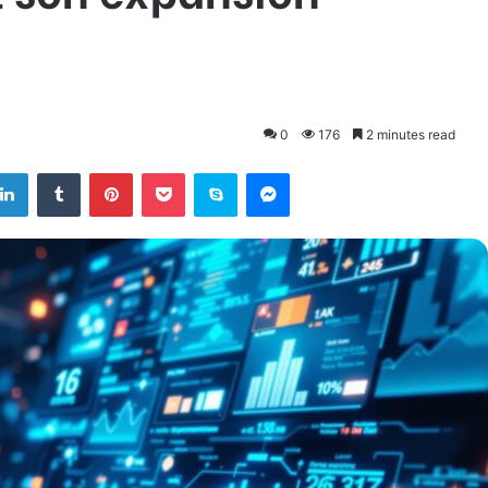
0
176
2 minutes read
LinkedIn
Tumblr
Pinterest
Pocket
Skype
Messenger