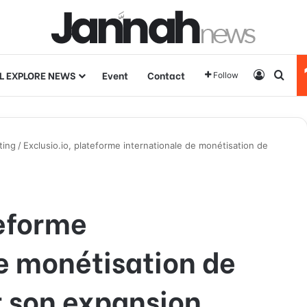
L EXPLORE NEWS
Event
Contact
Log In
Sear
Follow
ting
/
Exclusio.io, plateforme internationale de monétisation de
teforme
e monétisation de
t son expansion