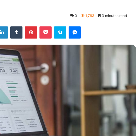
0
1,783
3 minutes read
LinkedIn
Tumblr
Pinterest
Pocket
Skype
Messenger