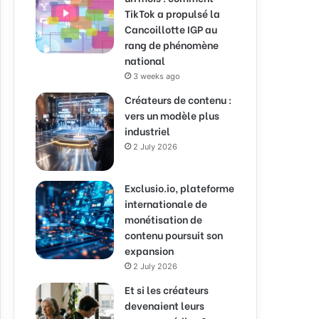
TikTok a propulsé la
Cancoillotte IGP au
rang de phénomène
national
3 weeks ago
Créateurs de contenu :
vers un modèle plus
industriel
2 July 2026
Exclusio.io, plateforme
internationale de
monétisation de
contenu poursuit son
expansion
2 July 2026
Et si les créateurs
devenaient leurs