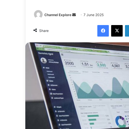
Channel Explore
S
7 June 2025
e
Facebook
X
n
Share
d
a
n
e
m
a
i
l