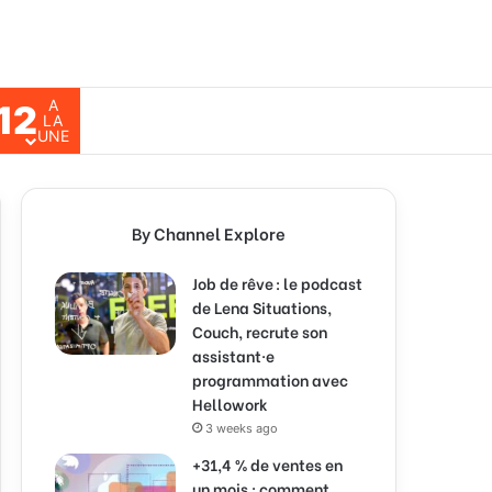
A
12
ch for
LA
UNE
By Channel Explore
Job de rêve : le podcast
de Lena Situations,
Couch, recrute son
assistant·e
programmation avec
Hellowork
3 weeks ago
+31,4 % de ventes en
un mois : comment