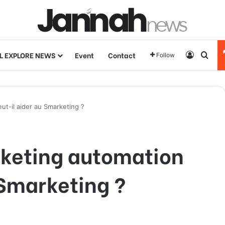
L EXPLORE NEWS
Event
Contact
Log In
Sear
Follow
t-il aider au Smarketing ?
keting automation
 Smarketing ?