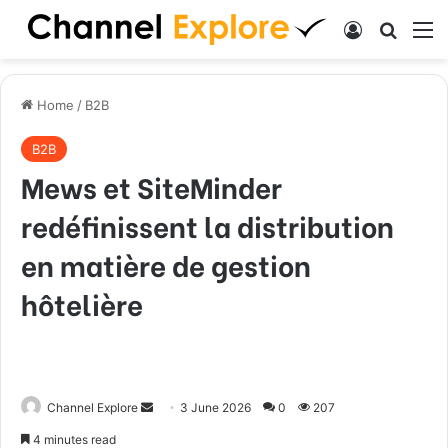
Log In
Search
M
Home
/
B2B
B2B
Mews et SiteMinder
redéfinissent la distribution
en matière de gestion
hôtelière
Channel Explore
S
3 June 2026
0
207
e
4 minutes read