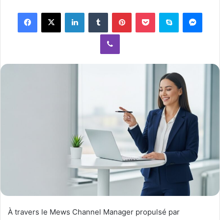
n
Facebook
X
LinkedIn
Tumblr
Pinterest
Pocket
Skype
Messenger
d
a
Viber
n
e
m
a
i
l
À travers le Mews Channel Manager propulsé par