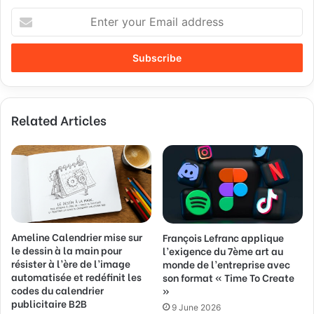
E
n
t
e
r
y
o
Related Articles
u
r
E
m
a
i
l
a
Ameline Calendrier mise sur
d
François Lefranc applique
le dessin à la main pour
l’exigence du 7ème art au
d
résister à l’ère de l’image
monde de l’entreprise avec
r
automatisée et redéfinit les
son format « Time To Create
e
codes du calendrier
»
s
publicitaire B2B
9 June 2026
s