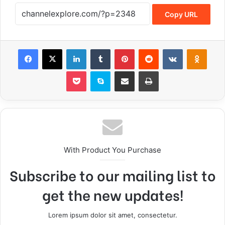
Copy URL
Facebook
X
LinkedIn
Tumblr
Pinterest
Reddit
VKontakte
Odnoklassniki
Pocket
Skype
Share via Email
Print
With Product You Purchase
Subscribe to our mailing list to
get the new updates!
Lorem ipsum dolor sit amet, consectetur.