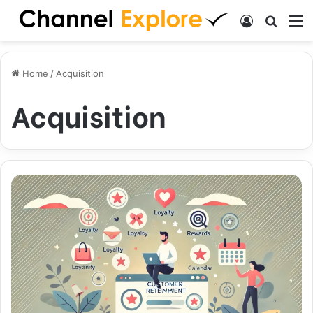
Log In
Search
M
Home
/
Acquisition
Acquisition