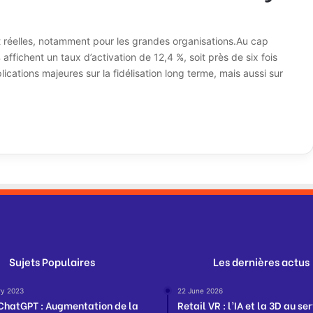
nt réelles, notamment pour les grandes organisations.Au cap
 affichent un taux d’activation de 12,4 %, soit près de six fois
ications majeures sur la fidélisation long terme, mais aussi sur
Sujets Populaires
Les dernières actus
ry 2023
22 June 2026
ChatGPT : Augmentation de la
Retail VR : l’IA et la 3D au se