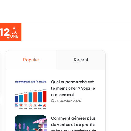
A
12
ch for
LA
UNE
Popular
Recent
Quel supermarché est
le moins cher ? Voici le
classement
24 October 2025
Comment générer plus
de ventes et de profits
grâce aux systèmes de