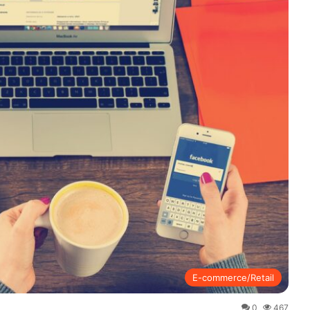
E-commerce/Retail
0
467