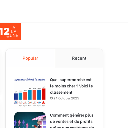
A
12
ch for
LA
UNE
Popular
Recent
Quel supermarché est
le moins cher ? Voici le
classement
24 October 2025
Comment générer plus
de ventes et de profits
grâce aux systèmes de