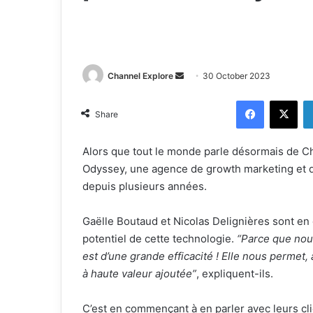
Channel Explore
S
30 October 2023
e
Facebook
X
n
Share
d
a
Alors que tout le monde parle désormais de Ch
n
Odyssey, une agence de growth marketing et d
e
depuis plusieurs années.
m
a
Gaëlle Boutaud et Nicolas Delignières sont en 
i
potentiel de cette technologie.
“Parce que nou
l
est d’une grande efficacité ! Elle nous permet,
à haute valeur ajoutée”
, expliquent-ils.
C’est en commençant à en parler avec leurs c