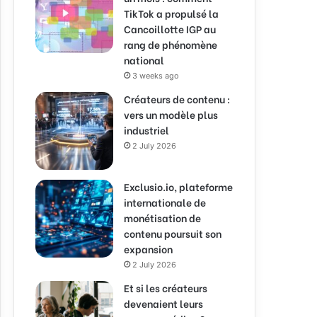
TikTok a propulsé la
Cancoillotte IGP au
rang de phénomène
national
3 weeks ago
Créateurs de contenu :
vers un modèle plus
industriel
2 July 2026
Exclusio.io, plateforme
internationale de
monétisation de
contenu poursuit son
expansion
2 July 2026
Et si les créateurs
devenaient leurs