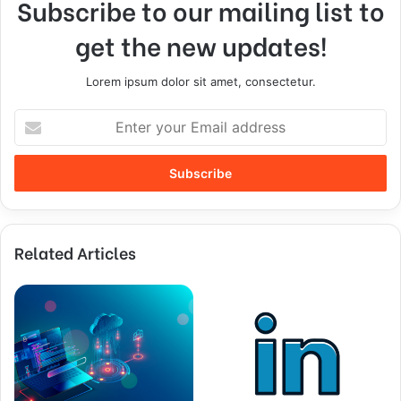
Subscribe to our mailing list to
get the new updates!
Lorem ipsum dolor sit amet, consectetur.
E
n
t
e
r
y
o
Related Articles
u
r
E
m
a
i
l
a
d