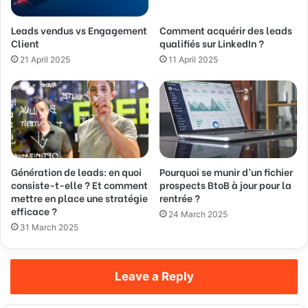
d
Leads vendus vs Engagement
Comment acquérir des leads
r
Client
qualifiés sur LinkedIn ?
e
s
21 April 2025
11 April 2025
s
Génération de leads: en quoi
Pourquoi se munir d’un fichier
consiste-t-elle ? Et comment
prospects BtoB à jour pour la
mettre en place une stratégie
rentrée ?
efficace ?
24 March 2025
31 March 2025
Leave a Reply