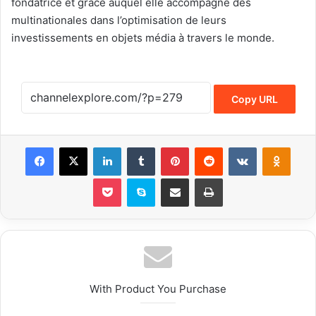
fondatrice et grâce auquel elle accompagne des
multinationales dans l’optimisation de leurs
investissements en objets média à travers le monde.
Copy URL
Facebook
X
LinkedIn
Tumblr
Pinterest
Reddit
VKontakte
Odnoklassniki
Pocket
Skype
Share via Email
Print
With Product You Purchase