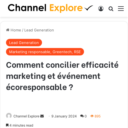
Log In
Search
M
Home
/
Lead Generation
Lead Generation
Marketing responsable, Greentech, RSE
Comment concilier efficacité
marketing et événement
écoresponsable ?
Channel Explore
S
9 January 2024
0
895
e
4 minutes read