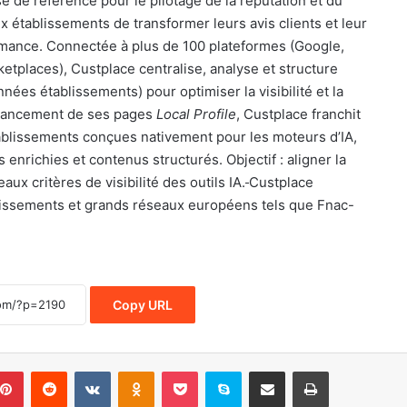
e de référence pour le pilotage de la réputation et du
x établissements de transformer leurs avis clients et leur
ormance. Connectée à plus de 100 plateformes (Google,
ketplaces), Custplace centralise, analyse et structure
nées établissements) pour optimiser la visibilité et la
 lancement de ses pages
Local Profile
, Custplace franchit
ablissements conçues nativement pour les moteurs d’IA,
 enrichies et contenus structurés. Objectif : aligner la
ux critères de visibilité des outils IA.
Custplace
issements et grands réseaux européens tels que Fnac-
Copy URL
blr
Pinterest
Reddit
VKontakte
Odnoklassniki
Pocket
Skype
Share via Email
Print