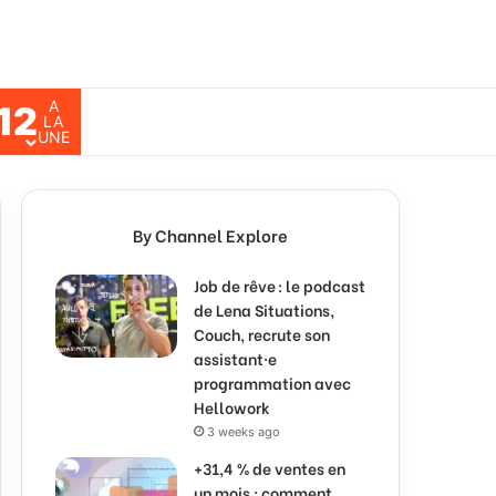
A
12
ch for
LA
UNE
By Channel Explore
Job de rêve : le podcast
de Lena Situations,
Couch, recrute son
assistant·e
programmation avec
Hellowork
3 weeks ago
+31,4 % de ventes en
un mois : comment