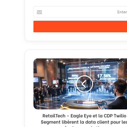
Enter
your
Email
address
RetailTech
-
Eagle
Eye
et
la
CDP
Twilio
Segment
RetailTech - Eagle Eye et la CDP Twilio
libèrent
la
Segment libèrent la data client pour le
data