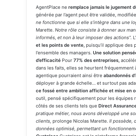
AgentPlace ne
remplace jamais le jugement 
générée par l’agent peut être validée, modifié
ne fonctionne que si elle s’intègre dans une l
Marette.
Notre rôle consiste à
donner aux manag
informés, et non à leur imposer des actions”.
L
et les points de vente,
puisqu’il applique des 
l’ensemble des managers.
Une solution pensée
d’efficacité
Pour
77% des entreprises,
accélér
dans les faits, elles se heurtent fréquemment à
agentique pourraient ainsi être
abandonnés d’
déployer à grande échelle… et surtout pas ada
ce fossé entre ambition affichée et mise en
outil, pensé spécifiquement pour les équipes r
côtés de ses clients tels que
Direct Assuranc
pratique métier, nous avons développé une so
clients,
prolonge Nicolas Marette.
Il possède, d
données optimisé, permettant un fonctionnement