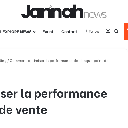
L EXPLORE NEWS
Event
Contact
Log In
Sear
Follow
ting
/
Comment optimiser la performance de chaque point de
ser la performance
 de vente