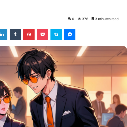
0
376
3 minutes read
LinkedIn
Tumblr
Pinterest
Pocket
Skype
Messenger