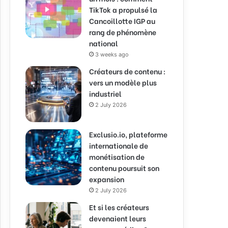
TikTok a propulsé la
Cancoillotte IGP au
rang de phénomène
national
3 weeks ago
Créateurs de contenu :
vers un modèle plus
industriel
2 July 2026
Exclusio.io, plateforme
internationale de
monétisation de
contenu poursuit son
expansion
2 July 2026
Et si les créateurs
devenaient leurs