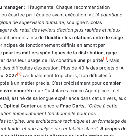
du manager
: il l’augmente. Chaque recommandation
e ou écartée par l’équipe avant exécution.
« L’IA agentique
ogique de supervision humaine,
souligne Nicolas
ers du retail des leviers d’action plus rapides et mieux
’outil permet ainsi de
fluidifier les relations entre le siège
principes de fonctionnement définis en amont par
 pour les métiers spécifiques de la distribution, gage
[1]
er dans leur usage de l’IA constitue
une priorité
.
Mais,
 des difficultés d’exécution. Plus de 40 % des projets d’IA
[2]
ici 2027
car finalement trop chers, trop difficiles à
ptés à un métier précis. C’est précisément pour
combler
 oeuvre concrète
que Custplace a conçu Agentplace : cet
etail, est né de sa longue expérience dans cet univers, aux
e
,
Optical Center
ou encore
Fnac Darty
.
“Grâce à cette
lution immédiatement fonctionnelle pour nos
ès l’origine,
une architecture technique et un formatage de
 fluide, et une analyse de rentabilité claire”.
A propos de