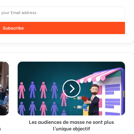
Les
audiences
de
masse
ne
sont
plus
l’unique
objectif
Les audiences de masse ne sont plus
s
l’unique objectif