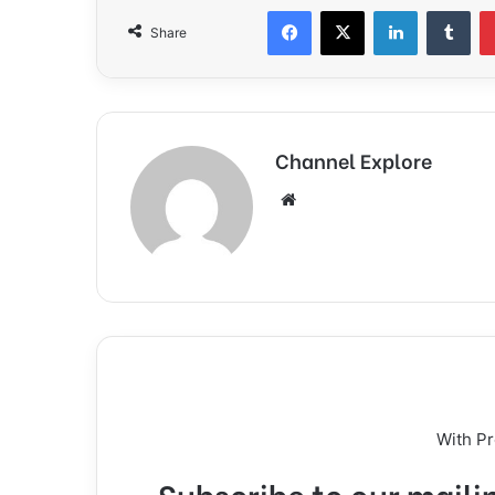
Facebook
X
LinkedIn
Tumblr
Share
Channel Explore
We
bsi
te
With P
Subscribe to our mailin