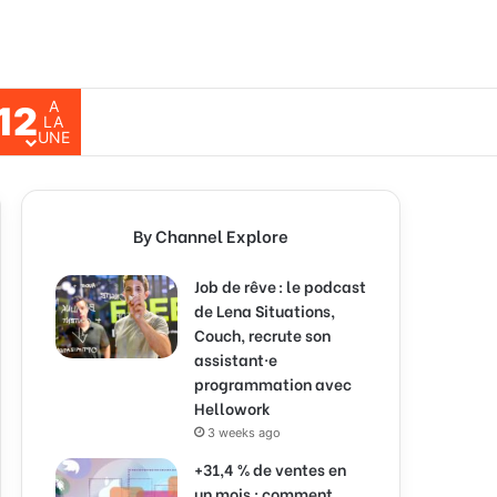
A
12
ch for
LA
UNE
By Channel Explore
Job de rêve : le podcast
de Lena Situations,
Couch, recrute son
assistant·e
programmation avec
Hellowork
3 weeks ago
+31,4 % de ventes en
un mois : comment