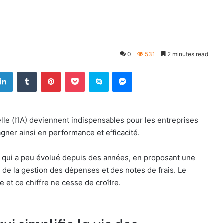
0
531
2 minutes read
LinkedIn
Tumblr
Pinterest
Pocket
Skype
Messenger
elle (l’IA) deviennent indispensables pour les entreprises
gner ainsi en performance et efficacité.
e qui a peu évolué depuis des années, en proposant une
s de la gestion des dépenses et des notes de frais. Le
e et ce chiffre ne cesse de croître.
ui simplifie la vie des