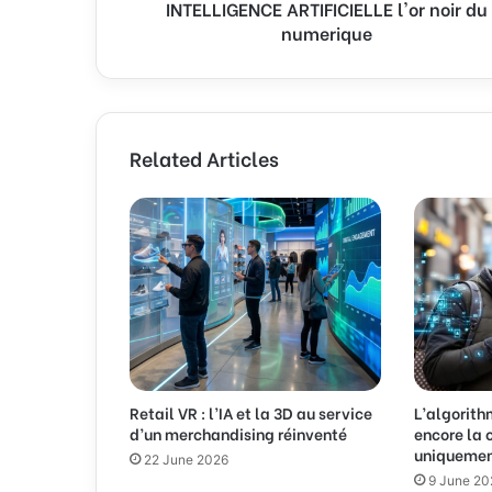
INTELLIGENCE ARTIFICIELLE l'or noir du
N
e
numerique
C
s
E
s
A
R
T
I
Related Articles
F
I
C
I
E
L
L
E
l
'
o
Retail VR : l’IA et la 3D au service
L’algorit
r
d’un merchandising réinventé
encore la 
n
uniquement
22 June 2026
o
9 June 20
i