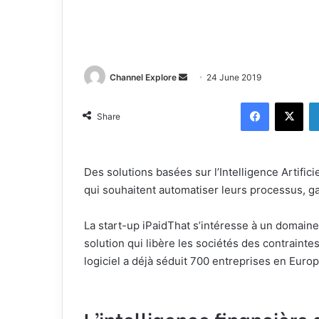
Channel Explore
S
24 June 2019
e
Facebook
X
n
Share
d
a
n
Des solutions basées sur l’Intelligence Artifici
e
qui souhaitent automatiser leurs processus, ga
m
a
La start-up iPaidThat s’intéresse à un domain
i
solution qui libère les sociétés des contrainte
l
logiciel a déjà séduit 700 entreprises en Europ
L’intelligence financière q