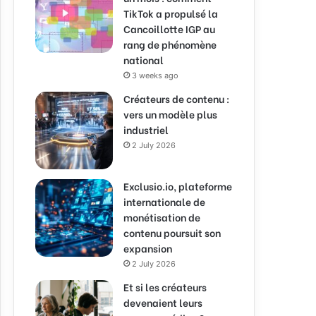
TikTok a propulsé la
Cancoillotte IGP au
rang de phénomène
national
3 weeks ago
Créateurs de contenu :
vers un modèle plus
industriel
2 July 2026
Exclusio.io, plateforme
internationale de
monétisation de
contenu poursuit son
expansion
2 July 2026
Et si les créateurs
devenaient leurs