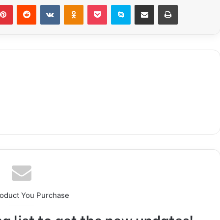
Pinterest
Reddit
VKontakte
Odnoklassniki
Pocket
Skype
Share via Email
Print
roduct You Purchase
g list to get the new updates!