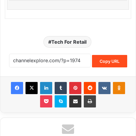
Tech For Retail
Copy URL
Facebook
X
LinkedIn
Tumblr
Pinterest
Reddit
VKontakte
Odnoklassniki
Pocket
Skype
Share via Email
Print