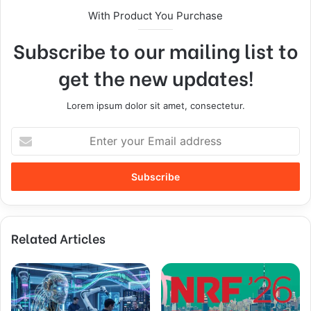
With Product You Purchase
Subscribe to our mailing list to
get the new updates!
Lorem ipsum dolor sit amet, consectetur.
E
n
t
e
r
y
o
Related Articles
u
r
E
m
a
i