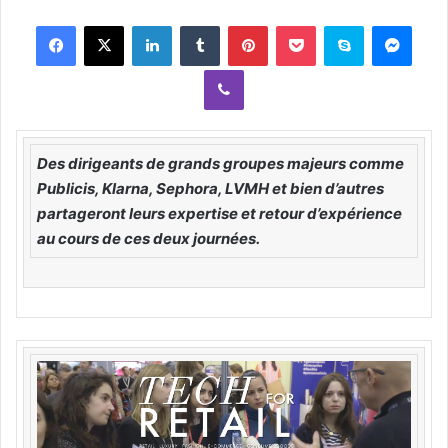
n
Facebook
X
LinkedIn
Tumblr
Pinterest
Pocket
Skype
Messenger
d
a
Viber
n
e
m
a
Des dirigeants de grands groupes majeurs comme
i
Publicis, Klarna, Sephora, LVMH et bien d’autres
l
partageront leurs expertise et retour d’expérience
au cours de ces deux journées.