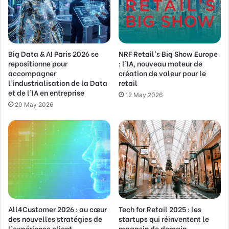
l
a
d
d
Big Data & AI Paris 2026 se
NRF Retail’s Big Show Europe
r
repositionne pour
: l’IA, nouveau moteur de
e
accompagner
création de valeur pour le
s
l’industrialisation de la Data
retail
s
et de l’IA en entreprise
12 May 2026
20 May 2026
All4Customer 2026 : au cœur
Tech for Retail 2025 : les
des nouvelles stratégies de
startups qui réinventent le
l’expérience client
magasin de demain