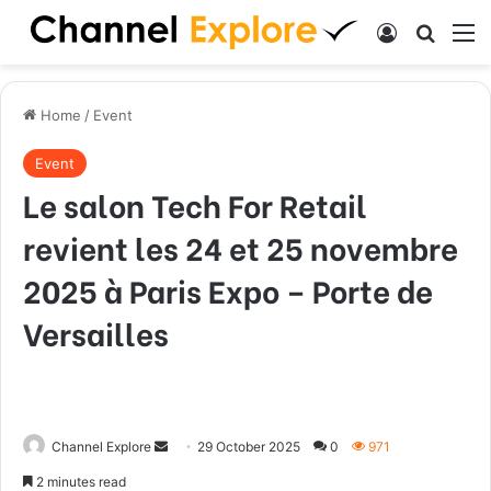
Log In
Search
M
Home
/
Event
Event
Le salon Tech For Retail
revient les 24 et 25 novembre
2025 à Paris Expo – Porte de
Versailles
Channel Explore
S
29 October 2025
0
971
e
2 minutes read