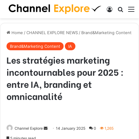
Log In
Search
M
Home
/
CHANNEL EXPLORE NEWS
/
Brand&Marketing Content
Brand&Marketing Content
IA
Les stratégies marketing
incontournables pour 2025 :
entre IA, branding et
omnicanalité
Channel Explore
S
14 January 2025
0
1,265
e
5 minutes read