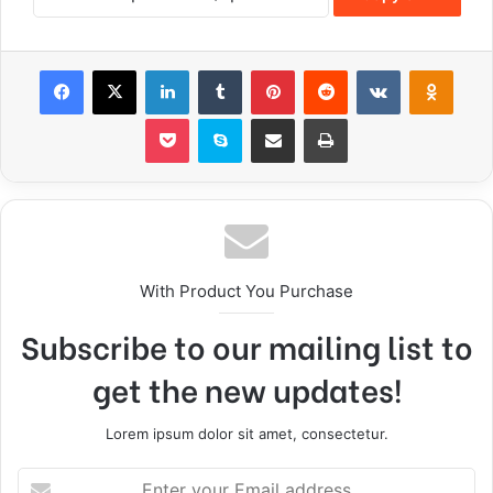
Facebook
X
LinkedIn
Tumblr
Pinterest
Reddit
VKontakte
Odnoklassniki
Pocket
Skype
Share via Email
Print
With Product You Purchase
Subscribe to our mailing list to
get the new updates!
Lorem ipsum dolor sit amet, consectetur.
E