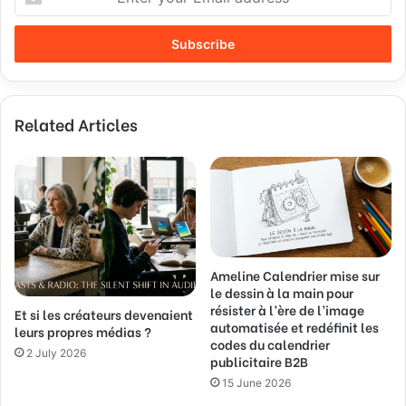
n
t
e
r
y
o
Related Articles
u
r
E
m
a
i
l
a
Ameline Calendrier mise sur
d
le dessin à la main pour
d
résister à l’ère de l’image
Et si les créateurs devenaient
r
automatisée et redéfinit les
leurs propres médias ?
e
codes du calendrier
s
2 July 2026
publicitaire B2B
s
15 June 2026