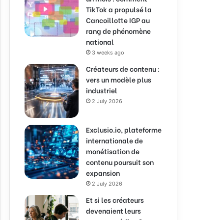
TikTok a propulsé la
Cancoillotte IGP au
rang de phénomène
national
3 weeks ago
Créateurs de contenu :
vers un modèle plus
industriel
2 July 2026
Exclusio.io, plateforme
internationale de
monétisation de
contenu poursuit son
expansion
2 July 2026
Et si les créateurs
devenaient leurs