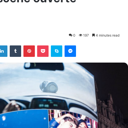
0
197
4 minutes read
LinkedIn
Tumblr
Pinterest
Pocket
Skype
Messenger