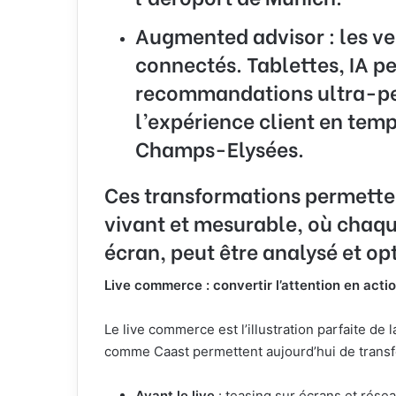
Augmented advisor :
les v
connectés. Tablettes, IA p
recommandations ultra-per
l’expérience client en temp
Champs-Elysées.
Ces transformations permette
vivant et mesurable, où chaqu
écran, peut être analysé et op
Live commerce : convertir l’attention en acti
Le live commerce est l’illustration parfaite d
comme Caast permettent aujourd’hui de transfor
Avant le live
: teasing sur écrans et résea