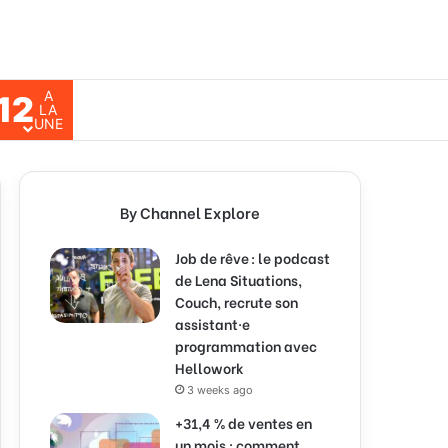
A
12
ch for
LA
UNE
By Channel Explore
Job de rêve : le podcast
de Lena Situations,
Couch, recrute son
assistant·e
programmation avec
Hellowork
3 weeks ago
+31,4 % de ventes en
un mois : comment