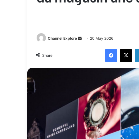
Channel Explore
S
20 May 2026
e
Facebook
X
n
Share
d
a
n
e
m
a
i
l