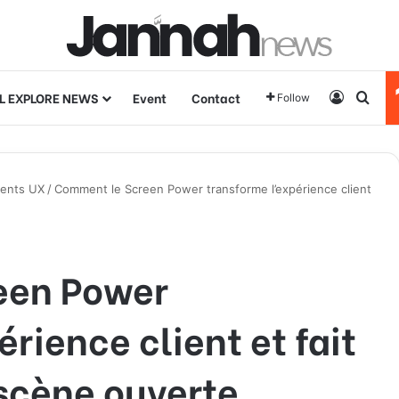
L EXPLORE NEWS
Event
Contact
Log In
Sear
Follow
ients UX
/
Comment le Screen Power transforme l’expérience client
een Power
rience client et fait
scène ouverte