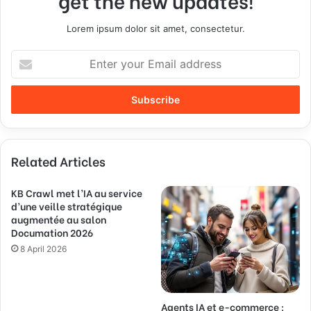
Lorem ipsum dolor sit amet, consectetur.
E
n
t
e
r
y
o
Related Articles
u
r
E
KB Crawl met l’IA au service
m
d’une veille stratégique
a
augmentée au salon
Documation 2026
i
l
8 April 2026
a
d
d
Agents IA et e-commerce :
r