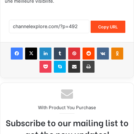
une meilleure visibilité.
Copy URL
Facebook
X
LinkedIn
Tumblr
Pinterest
Reddit
VKontakte
Odnoklassniki
Pocket
Skype
Share via Email
Print
With Product You Purchase
Subscribe to our mailing list to
get the new updates!