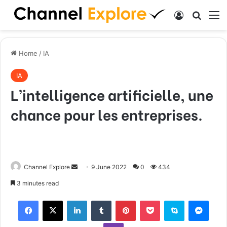
Log In
Search
M
Home
/
IA
IA
L’intelligence artificielle, une
chance pour les entreprises.
Channel Explore
S
9 June 2022
0
434
e
3 minutes read
n
Facebook
X
LinkedIn
Tumblr
Pinterest
Pocket
Skype
Messenger
d
a
Viber