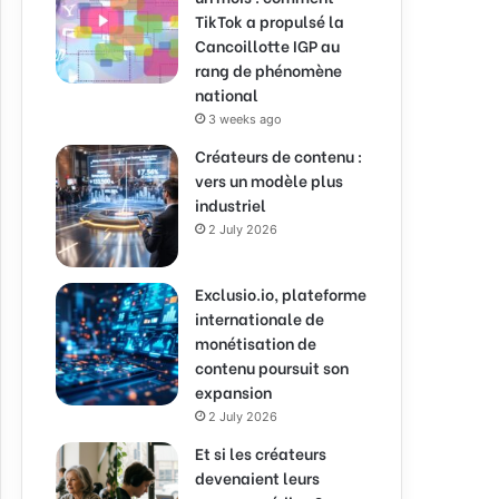
TikTok a propulsé la
Cancoillotte IGP au
rang de phénomène
national
3 weeks ago
Créateurs de contenu :
vers un modèle plus
industriel
2 July 2026
Exclusio.io, plateforme
internationale de
monétisation de
contenu poursuit son
expansion
2 July 2026
Et si les créateurs
devenaient leurs