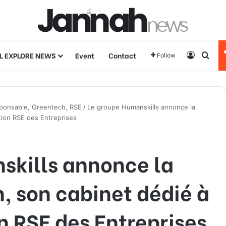
L EXPLORE NEWS
Event
Contact
Log In
Sear
Follow
ponsable, Greentech, RSE
/
Le groupe Humanskills annonce la
tion RSE des Entreprises
skills annonce la
, son cabinet dédié à
n RSE des Entreprises