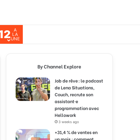
A
12
ch for
LA
UNE
By Channel Explore
Job de rêve : le podcast
de Lena Situations,
Couch, recrute son
assistant·e
programmation avec
Hellowork
3 weeks ago
+31,4 % de ventes en
un mois : comment