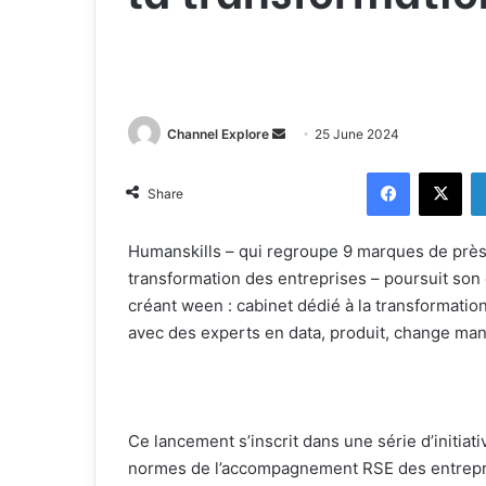
Channel Explore
S
25 June 2024
e
Facebook
X
n
Share
d
a
Humanskills – qui regroupe 9 marques de près
n
transformation des entreprises – poursuit son
e
créant ween : cabinet dédié à la transformat
m
avec des experts en data, produit, change ma
a
i
l
Ce lancement s’inscrit dans une série d’initiat
normes de l’accompagnement RSE des entrepr