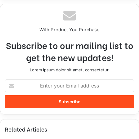
With Product You Purchase
Subscribe to our mailing list to
get the new updates!
Lorem ipsum dolor sit amet, consectetur.
E
n
t
e
r
y
o
Related Articles
u
r