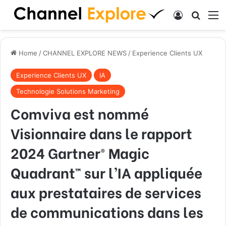
Log In
Search
M
Home
/
CHANNEL EXPLORE NEWS
/
Experience Clients UX
Experience Clients UX
IA
Technologie Solutions Marketing
Comviva est nommé
Visionnaire dans le rapport
2024 Gartner® Magic
Quadrant™ sur l’IA appliquée
aux prestataires de services
de communications dans les