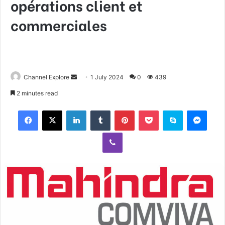
opérations client et
commerciales
Channel Explore
S
1 July 2024
0
439
e
2 minutes read
n
Facebook
X
LinkedIn
Tumblr
Pinterest
Pocket
Skype
Messenger
d
a
Viber
n
e
m
a
i
l