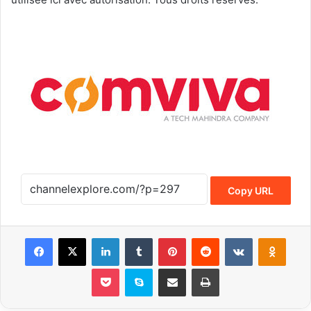
Copy URL
Facebook
X
LinkedIn
Tumblr
Pinterest
Reddit
VKontakte
Odnoklassniki
Pocket
Skype
Share via Email
Print