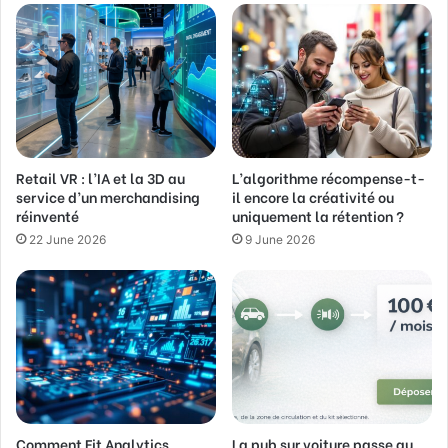
E
m
a
i
l
a
d
d
Retail VR : l’IA et la 3D au
L’algorithme récompense-t-
r
service d’un merchandising
il encore la créativité ou
e
réinventé
uniquement la rétention ?
s
s
22 June 2026
9 June 2026
Comment Fit Analytics
La pub sur voiture passe au