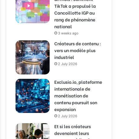
TikTok a propulsé la
Cancoillotte IGP au
rang de phénomène
national
3 weeks ago
Créateurs de contenu :
vers un modèle plus
industriel
2 July 2026
Exclusio.io, plateforme
internationale de
monétisation de
contenu poursuit son
expansion
2 July 2026
Et si les créateurs
devenaient leurs