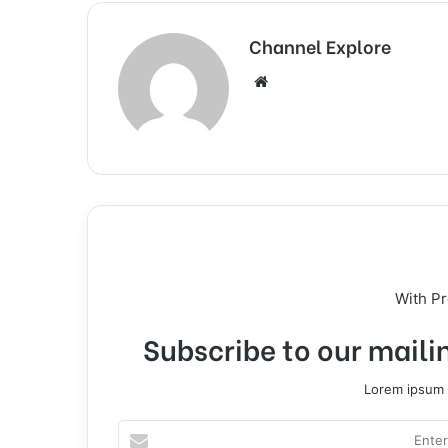
Channel Explore
We
bsi
te
With P
Subscribe to our mailin
Lorem ipsum d
E