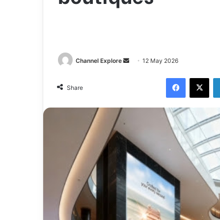
Channel Explore
S
12 May 2026
e
Facebook
X
n
Share
d
a
n
e
m
a
i
l