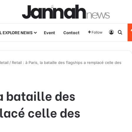
L EXPLORE NEWS
Event
Contact
Log In
Sear
Follow
etail
/
Retail : à Paris, la bataille des flagships a remplacé celle des
la bataille des
lacé celle des