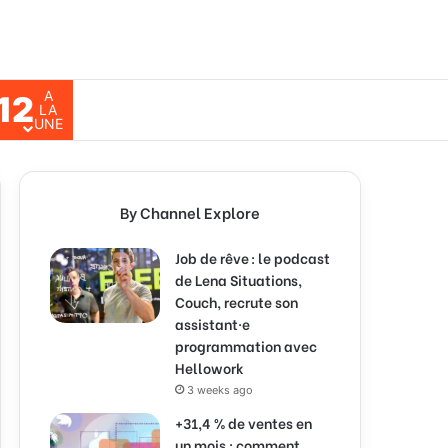
A
12
ch for
LA
UNE
By Channel Explore
Job de rêve : le podcast
de Lena Situations,
Couch, recrute son
assistant·e
programmation avec
Hellowork
3 weeks ago
+31,4 % de ventes en
un mois : comment