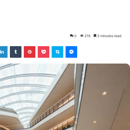
0
219
3 minutes read
LinkedIn
Tumblr
Pinterest
Pocket
Skype
Messenger