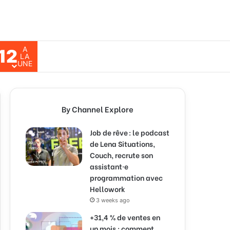
A
12
ch for
LA
UNE
By Channel Explore
Job de rêve : le podcast
de Lena Situations,
Couch, recrute son
assistant·e
programmation avec
Hellowork
3 weeks ago
+31,4 % de ventes en
un mois : comment