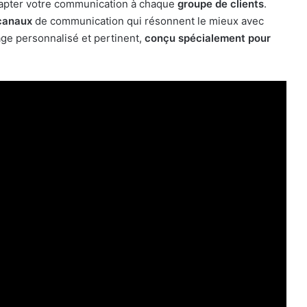
apter votre communication à chaque
groupe de clients
.
 canaux
de communication qui résonnent le mieux avec
ge personnalisé et pertinent,
conçu spécialement pour