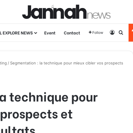
L EXPLORE NEWS
Event
Contact
Log In
Sear
Follow
ting
/
Segmentation : la technique pour mieux cibler vos prospects
a technique pour
 prospects et
sultats