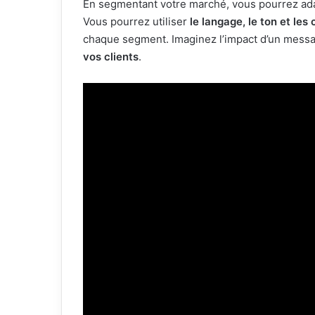
En segmentant votre marché, vous pourrez ad
Vous pourrez utiliser
le langage, le ton et les
chaque segment. Imaginez l’impact d’un messa
vos clients
.