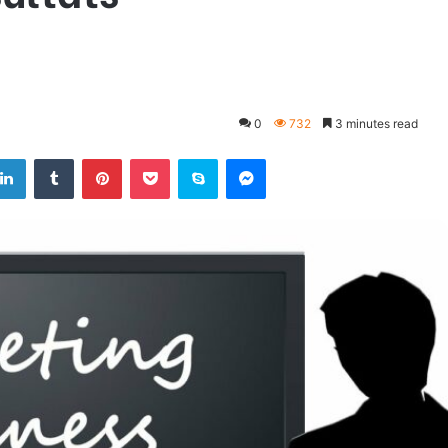
0
732
3 minutes read
LinkedIn
Tumblr
Pinterest
Pocket
Skype
Messenger