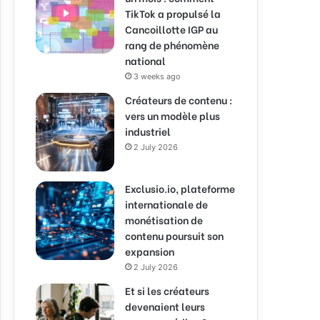
TikTok a propulsé la
Cancoillotte IGP au
rang de phénomène
national
3 weeks ago
Créateurs de contenu :
vers un modèle plus
industriel
2 July 2026
Exclusio.io, plateforme
internationale de
monétisation de
contenu poursuit son
expansion
2 July 2026
Et si les créateurs
devenaient leurs