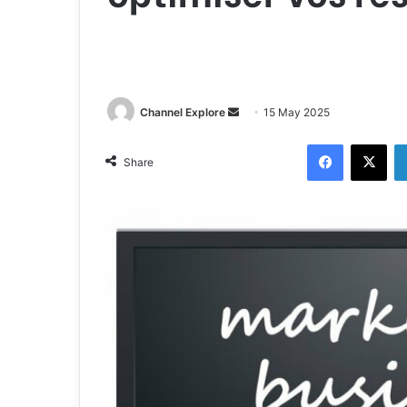
Channel Explore
S
15 May 2025
e
Facebook
X
n
Share
d
a
n
e
m
a
i
l