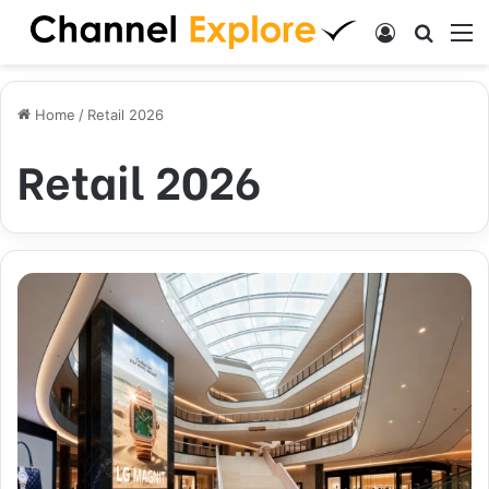
Log In
Search
M
Home
/
Retail 2026
Retail 2026