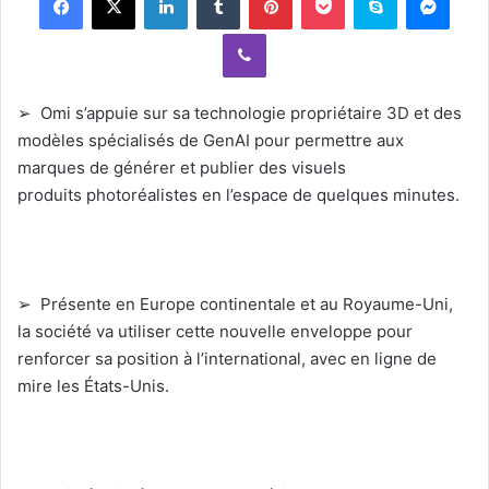
a
Viber
n
e
m
➢ Omi s’appuie sur sa technologie propriétaire 3D et des
a
modèles spécialisés de GenAI pour permettre aux
i
marques de générer et publier des visuels
l
produits photoréalistes en l’espace de quelques minutes.
➢ Présente en Europe continentale et au Royaume-Uni,
la société va utiliser cette nouvelle enveloppe pour
renforcer sa position à l’international, avec en ligne de
mire les États-Unis.