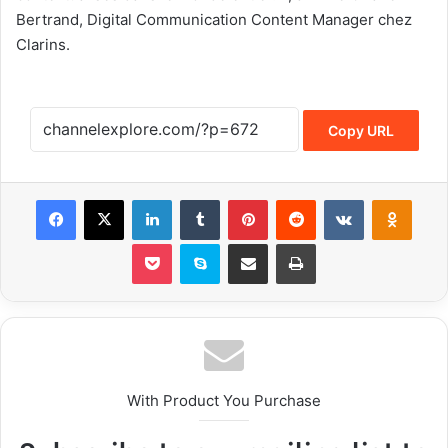
Bertrand, Digital Communication Content Manager chez
Clarins.
Copy URL
Facebook
X
LinkedIn
Tumblr
Pinterest
Reddit
VKontakte
Odnoklassniki
Pocket
Skype
Share via Email
Print
With Product You Purchase