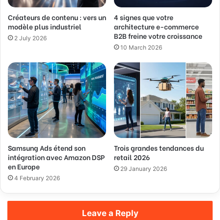
d
Créateurs de contenu : vers un
4 signes que votre
r
modèle plus industriel
architecture e-commerce
e
B2B freine votre croissance
s
2 July 2026
s
10 March 2026
Samsung Ads étend son
Trois grandes tendances du
intégration avec Amazon DSP
retail 2026
en Europe
29 January 2026
4 February 2026
Leave a Reply