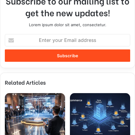
Subscribe to our mailing list to
get the new updates!
Lorem ipsum dolor sit amet, consectetur.
E
n
t
e
r
y
o
Related Articles
u
r
E
m
a
i
l
a
d