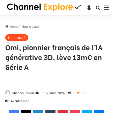
Log In
Search
M
Home
/
Non classé
Non classé
Omi, pionnier français de l’IA
générative 3D, lève 13m€ en
Série A
Channel Explore
S
17 June 2024
0
615
e
3 minutes read
n
Facebook
X
LinkedIn
Tumblr
Pinterest
Pocket
Skype
Messenger
d