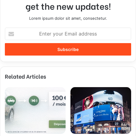
get the new updates!
Lorem ipsum dolor sit amet, consectetur.
E
n
t
e
r
y
o
Related Articles
u
r
E
m
a
i
l
a
d
d