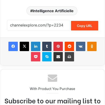
Intelligence Artificielle
Copy URL
Facebook
X
LinkedIn
Tumblr
Pinterest
Reddit
VKontakte
Odnoklassniki
Pocket
Skype
Share via Email
Print
With Product You Purchase
Subscribe to our mailing list to