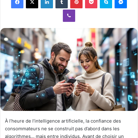
a
Viber
n
e
m
a
i
l
À l’heure de l’intelligence artificielle, la confiance des
consommateurs ne se construit pas d’abord dans les
algorithmes… mais entre individus. Avant de choisir un