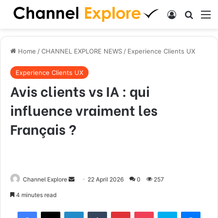
Log In
Search
M
Home
/
CHANNEL EXPLORE NEWS
/
Experience Clients UX
Experience Clients UX
Avis clients vs IA : qui
influence vraiment les
Français ?
Channel Explore
S
22 April 2026
0
257
e
4 minutes read
n
Facebook
X
LinkedIn
Tumblr
Pinterest
Pocket
Skype
Messenger
d