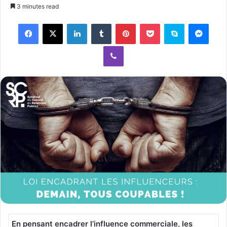
e
3 minutes read
n
Facebook
X
LinkedIn
Tumblr
Pinterest
Pocket
Skype
Messenger
d
a
Viber
n
e
m
a
i
l
En pensant encadrer l’influence commerciale, les