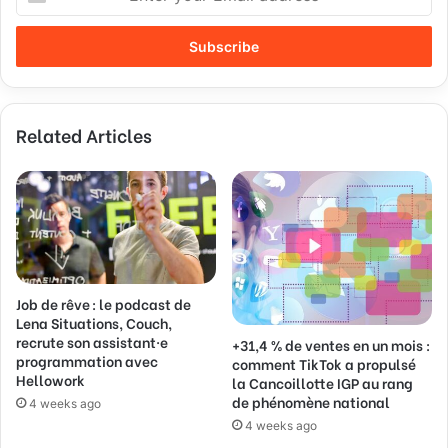
n
t
e
r
y
o
Related Articles
u
r
E
m
a
i
l
a
d
Job de rêve : le podcast de
Lena Situations, Couch,
d
recrute son assistant·e
+31,4 % de ventes en un mois :
r
programmation avec
comment TikTok a propulsé
e
Hellowork
la Cancoillotte IGP au rang
s
de phénomène national
4 weeks ago
s
4 weeks ago