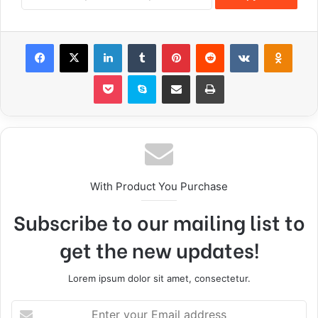
Facebook
X
LinkedIn
Tumblr
Pinterest
Reddit
VKontakte
Odnoklassniki
Pocket
Skype
Share via Email
Print
With Product You Purchase
Subscribe to our mailing list to
get the new updates!
Lorem ipsum dolor sit amet, consectetur.
E