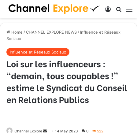
Log In
Search
M
Home
/
CHANNEL EXPLORE NEWS
/
Influence et Réseaux
Sociaux
Influence et Réseaux Sociaux
Loi sur les influenceurs :
“demain, tous coupables !”
estime le Syndicat du Conseil
en Relations Publics
Channel Explore
S
14 May 2023
0
522