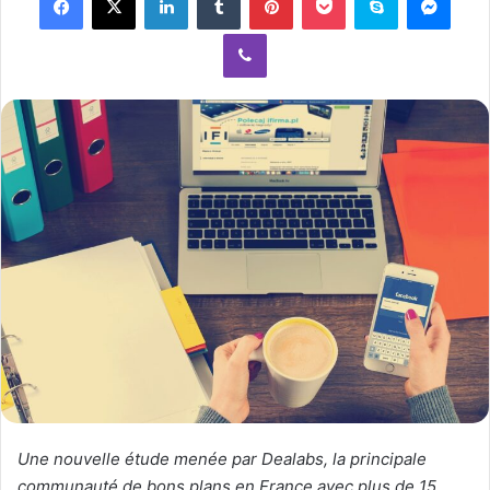
a
Viber
n
e
m
a
i
l
Une nouvelle étude menée par Dealabs, la principale
communauté de bons plans en France avec plus de 15