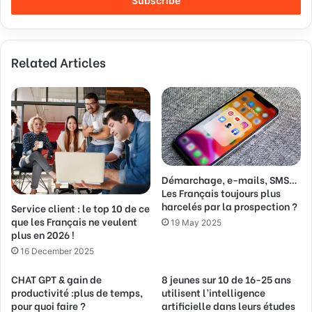
e
r
y
o
Related Articles
u
r
E
m
a
i
l
a
d
Démarchage, e-mails, SMS…
Les Français toujours plus
d
harcelés par la prospection ?
Service client : le top 10 de ce
r
que les Français ne veulent
e
19 May 2025
plus en 2026 !
s
s
16 December 2025
CHAT GPT & gain de
8 jeunes sur 10 de 16-25 ans
productivité :plus de temps,
utilisent l’intelligence
pour quoi faire ?
artificielle dans leurs études