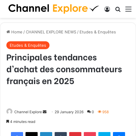
Log In
Search
M
Home
/
CHANNEL EXPLORE NEWS
/
Etudes & Enquêtes
Etudes & Enquêtes
Principales tendances
d’achat des consommateurs
français en 2025
Channel Explore
S
29 January 2026
0
958
e
4 minutes read
n
Facebook
X
LinkedIn
Tumblr
Pinterest
Pocket
Skype
Messenger
d