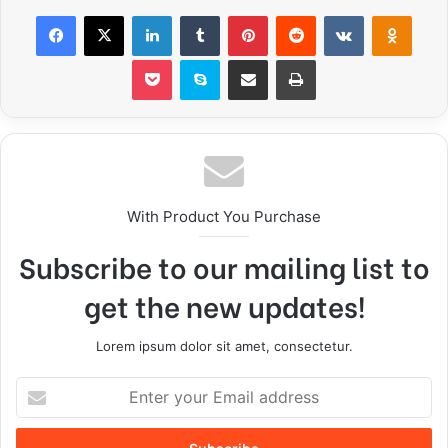
Facebook
X
LinkedIn
Tumblr
Pinterest
Reddit
VKontakte
Odnoklassniki
Pocket
Skype
Share via Email
Print
With Product You Purchase
Subscribe to our mailing list to
get the new updates!
Lorem ipsum dolor sit amet, consectetur.
E
n
t