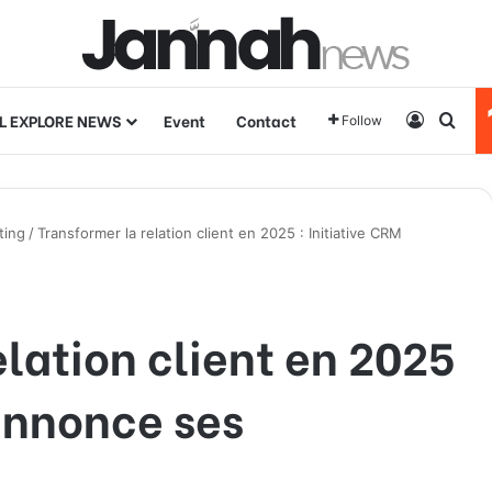
L EXPLORE NEWS
Event
Contact
Log In
Sear
Follow
ting
/
Transformer la relation client en 2025 : Initiative CRM
elation client en 2025
 annonce ses