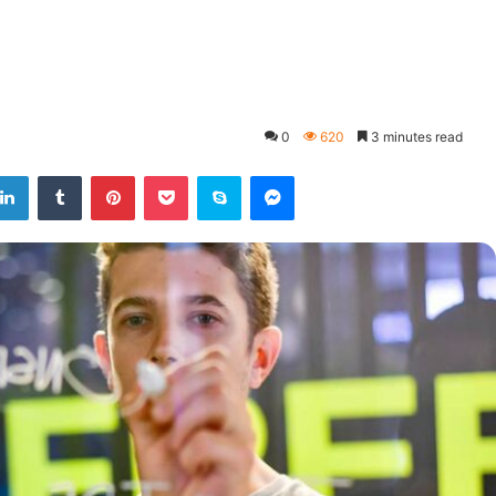
0
620
3 minutes read
LinkedIn
Tumblr
Pinterest
Pocket
Skype
Messenger