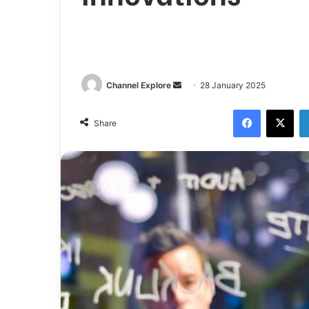
Channel Explore
S
28 January 2025
e
Facebook
X
n
Share
d
a
n
e
m
a
i
l