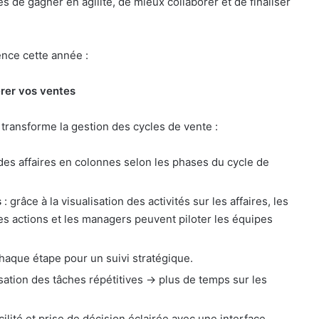
s de gagner en agilité, de mieux collaborer et de finaliser
rence cette année :
érer vos ventes
 transforme la gestion des cycles de vente :
des affaires en colonnes selon les phases du cycle de
s
: grâce à la visualisation des activités sur les affaires, les
 actions et les managers peuvent piloter les équipes
haque étape pour un suivi stratégique.
sation des tâches répétitives
→
plus de temps sur les
acilité et prise de décision éclairée avec une interface