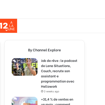
A
12
ch for
LA
UNE
By Channel Explore
Job de rêve : le podcast
de Lena Situations,
Couch, recrute son
assistant·e
programmation avec
Hellowork
3 weeks ago
+31,4 % de ventes en
un mois : comment