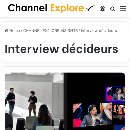
Log In
Search
M
Home
/
CHANNEL EXPLORE INSIGHTS
/
Interview décideurs
Interview décideurs