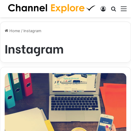
Log In
Search
M
Home
/
Instagram
Instagram