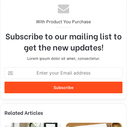
With Product You Purchase
Subscribe to our mailing list to
get the new updates!
Lorem ipsum dolor sit amet, consectetur.
E
n
t
e
r
y
o
Related Articles
u
r
E