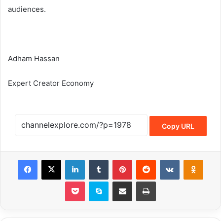
audiences.
Adham Hassan
Expert Creator Economy
Copy URL
Facebook
X
LinkedIn
Tumblr
Pinterest
Reddit
VKontakte
Odnoklassniki
Pocket
Skype
Share via Email
Print