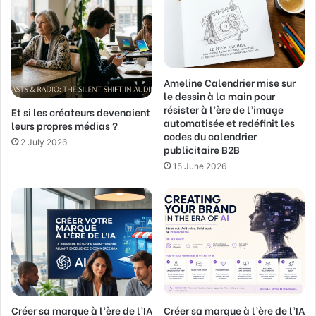
m
a
i
l
a
Ameline Calendrier mise sur
d
le dessin à la main pour
d
résister à l’ère de l’image
Et si les créateurs devenaient
r
automatisée et redéfinit les
leurs propres médias ?
e
codes du calendrier
s
2 July 2026
publicitaire B2B
s
15 June 2026
Créer sa marque à l’ère de l’IA
Créer sa marque à l’ère de l’IA