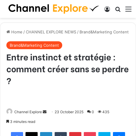
Log In
Search
M
Home
/
CHANNEL EXPLORE NEWS
/
Brand&Marketing Content
Brand&Marketing Content
Entre instinct et stratégie :
comment créer sans se perdre
?
Channel Explore
S
23 October 2025
0
435
e
3 minutes read
n
Facebook
X
LinkedIn
Tumblr
Pinterest
Pocket
Skype
Messenger
d