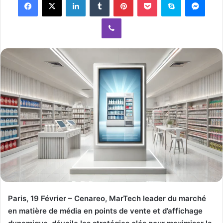
a
Viber
n
e
m
a
i
l
Paris, 19 Février – Cenareo, MarTech leader du marché
en matière de média en points de vente et d’affichage