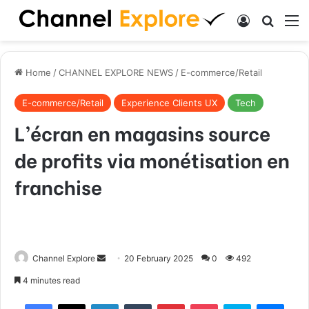
Log In
Search
M
Home
/
CHANNEL EXPLORE NEWS
/
E-commerce/Retail
E-commerce/Retail
Experience Clients UX
Tech
L’écran en magasins source
de profits via monétisation en
franchise
Channel Explore
S
20 February 2025
0
492
e
4 minutes read
n
Facebook
X
LinkedIn
Tumblr
Pinterest
Pocket
Skype
Messenger
d