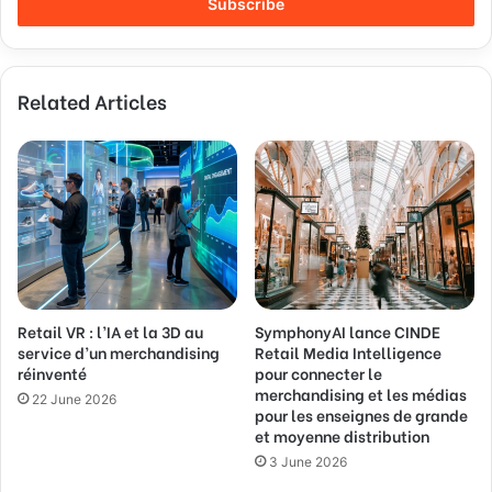
e
r
y
o
Related Articles
u
r
E
m
a
i
l
a
d
d
Retail VR : l’IA et la 3D au
SymphonyAI lance CINDE
r
service d’un merchandising
Retail Media Intelligence
e
réinventé
pour connecter le
s
merchandising et les médias
s
22 June 2026
pour les enseignes de grande
et moyenne distribution
3 June 2026