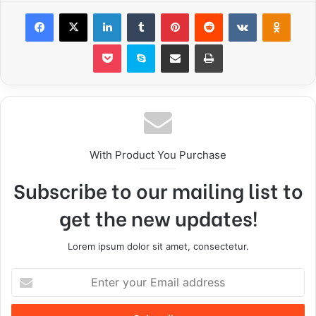
Facebook
X
LinkedIn
Tumblr
Pinterest
Reddit
VKontakte
Odnoklassniki
Pocket
Skype
Share via Email
Print
With Product You Purchase
Subscribe to our mailing list to
get the new updates!
Lorem ipsum dolor sit amet, consectetur.
E
n
t