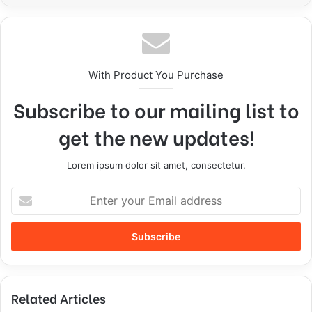
With Product You Purchase
Subscribe to our mailing list to
get the new updates!
Lorem ipsum dolor sit amet, consectetur.
E
n
t
e
r
y
o
Related Articles
u
r