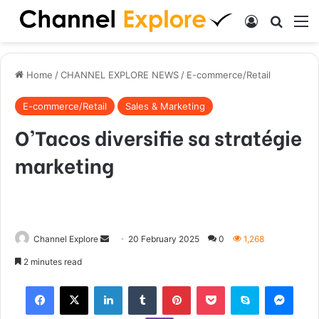
Log In
Search
M
Home
/
CHANNEL EXPLORE NEWS
/
E-commerce/Retail
E-commerce/Retail
Sales & Marketing
O’Tacos diversifie sa stratégie
marketing
Channel Explore
S
20 February 2025
0
1,268
e
2 minutes read
n
Facebook
X
LinkedIn
Tumblr
Pinterest
Pocket
Skype
Messenger
d
a
Viber