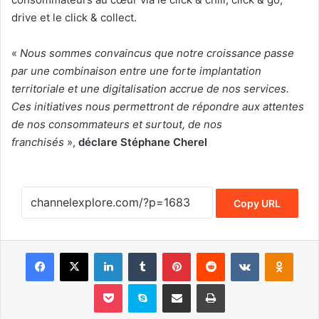
drive et le click & collect.
«
Nous sommes convaincus que notre croissance passe
par une combinaison entre une forte implantation
territoriale et une digitalisation accrue de nos services.
Ces initiatives nous permettront de répondre aux attentes
de nos consommateurs et surtout, de nos
franchisés
»,
déclare Stéphane Cherel
Copy URL
Facebook
X
LinkedIn
Tumblr
Pinterest
Reddit
VKontakte
Odnoklassniki
Pocket
Skype
Share via Email
Print