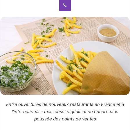
n
e
m
a
i
l
Entre ouvertures de nouveaux restaurants en France et à
l’international – mais aussi digitalisation encore plus
poussée des points de ventes