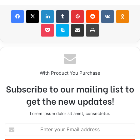
Facebook
X
LinkedIn
Tumblr
Pinterest
Reddit
VKontakte
Odnoklassniki
Pocket
Skype
Share via Email
Print
With Product You Purchase
Subscribe to our mailing list to
get the new updates!
Lorem ipsum dolor sit amet, consectetur.
E
n
t