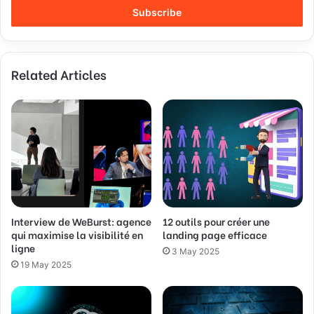
e
r
y
o
Related Articles
u
r
E
m
a
i
l
a
d
d
Interview de WeBurst: agence
12 outils pour créer une
r
qui maximise la visibilité en
landing page efficace
e
ligne
s
3 May 2025
s
19 May 2025