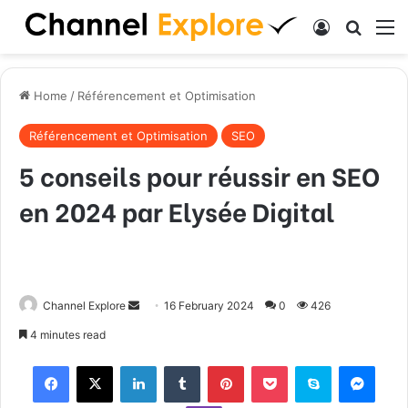
Log In
Search
M
Home
/
Référencement et Optimisation
Référencement et Optimisation
SEO
5 conseils pour réussir en SEO
en 2024 par Elysée Digital
Channel Explore
S
16 February 2024
0
426
e
4 minutes read
n
Facebook
X
LinkedIn
Tumblr
Pinterest
Pocket
Skype
Messenger
d
a
Viber