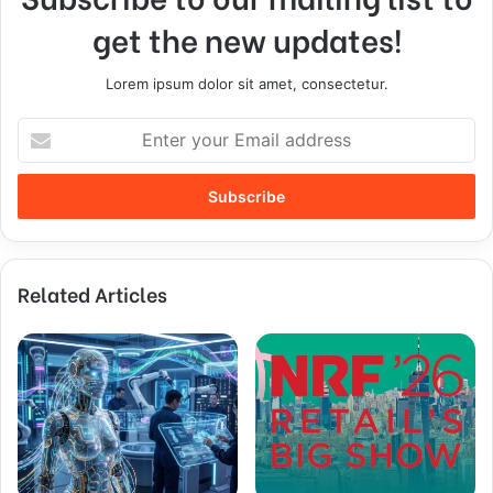
get the new updates!
Lorem ipsum dolor sit amet, consectetur.
E
n
t
e
r
y
o
Related Articles
u
r
E
m
a
i
l
a
d