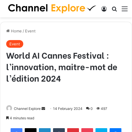
Log In
Search
M
Home
/
Event
Event
World AI Cannes Festival :
l’innovation, maitre-mot de
l’édition 2024
Channel Explore
S
14 February 2024
0
497
e
4 minutes read
n
Facebook
X
LinkedIn
Tumblr
Pinterest
Pocket
Skype
Messenger
d