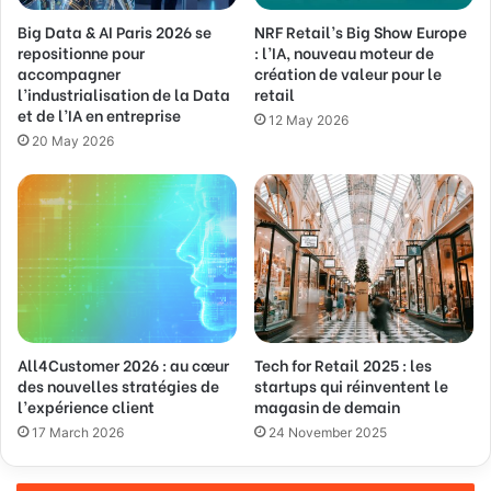
d
Big Data & AI Paris 2026 se
NRF Retail’s Big Show Europe
r
repositionne pour
: l’IA, nouveau moteur de
e
accompagner
création de valeur pour le
s
l’industrialisation de la Data
retail
s
et de l’IA en entreprise
12 May 2026
20 May 2026
All4Customer 2026 : au cœur
Tech for Retail 2025 : les
des nouvelles stratégies de
startups qui réinventent le
l’expérience client
magasin de demain
17 March 2026
24 November 2025