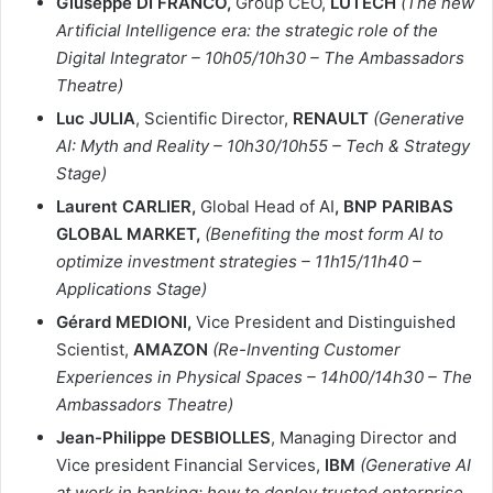
Giuseppe DI FRANCO,
Group CEO,
LUTECH
(The new
Artificial Intelligence era: the strategic role of the
Digital Integrator – 10h05/10h30 – The Ambassadors
Theatre)
Luc JULIA
, Scientific Director,
RENAULT
(Generative
AI: Myth and Reality – 10h30/10h55 – Tech & Strategy
Stage)
Laurent CARLIER,
Global Head of AI
, BNP PARIBAS
GLOBAL MARKET,
(Benefiting the most form AI to
optimize investment strategies – 11h15/11h40 –
Applications Stage)
Gérard MEDIONI,
Vice President and Distinguished
Scientist,
AMAZON
(Re-Inventing Customer
Experiences in Physical Spaces – 14h00/14h30 – The
Ambassadors Theatre)
Jean-Philippe
DESBIOLLES
, Managing Director and
Vice president Financial Services,
IBM
(Generative AI
at work in banking: how to deploy trusted enterprise