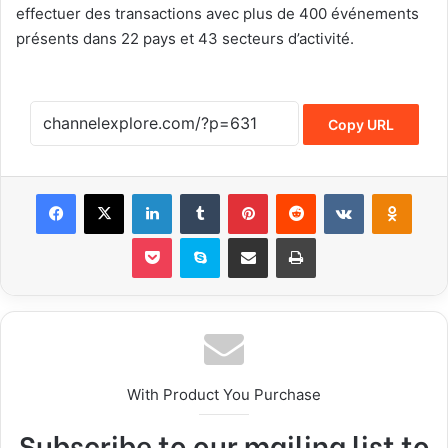
effectuer des transactions avec plus de 400 événements
présents dans 22 pays et 43 secteurs d’activité.
Copy URL
Facebook
X
LinkedIn
Tumblr
Pinterest
Reddit
VKontakte
Odnoklassniki
Pocket
Skype
Share via Email
Print
With Product You Purchase
Subscribe to our mailing list to