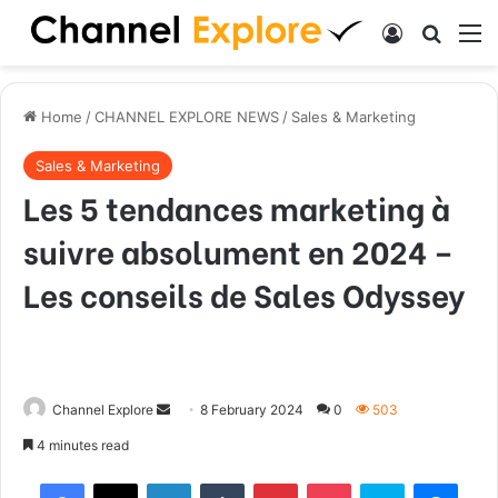
Log In
Search
M
Home
/
CHANNEL EXPLORE NEWS
/
Sales & Marketing
Sales & Marketing
Les 5 tendances marketing à
suivre absolument en 2024 –
Les conseils de Sales Odyssey
Channel Explore
S
8 February 2024
0
503
e
4 minutes read
n
Facebook
X
LinkedIn
Tumblr
Pinterest
Pocket
Skype
Messenger
d