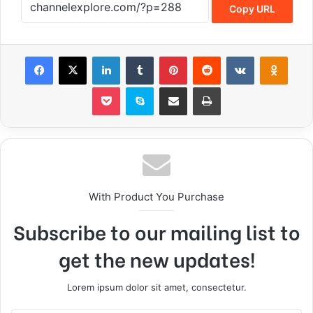
Copy URL
Facebook
X
LinkedIn
Tumblr
Pinterest
Reddit
VKontakte
Odnoklassniki
Pocket
Skype
Share via Email
Print
With Product You Purchase
Subscribe to our mailing list to
get the new updates!
Lorem ipsum dolor sit amet, consectetur.