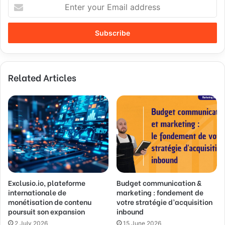
E
n
t
e
r
y
o
Related Articles
u
r
E
m
a
i
l
a
d
d
Exclusio.io, plateforme
Budget communication &
r
internationale de
marketing : fondement de
e
monétisation de contenu
votre stratégie d’acquisition
s
poursuit son expansion
inbound
s
2 July 2026
15 June 2026