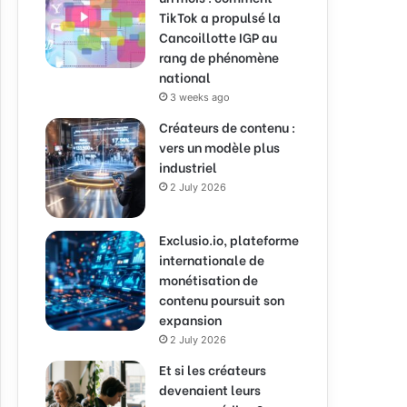
TikTok a propulsé la
Cancoillotte IGP au
rang de phénomène
national
3 weeks ago
Créateurs de contenu :
vers un modèle plus
industriel
2 July 2026
Exclusio.io, plateforme
internationale de
monétisation de
contenu poursuit son
expansion
2 July 2026
Et si les créateurs
devenaient leurs