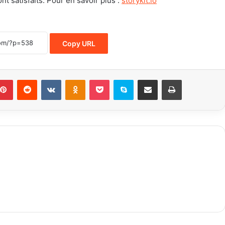
t satisfaits. Pour en savoir plus :
storykit.io
Copy URL
Pinterest
Reddit
VKontakte
Odnoklassniki
Pocket
Skype
Share via Email
Print