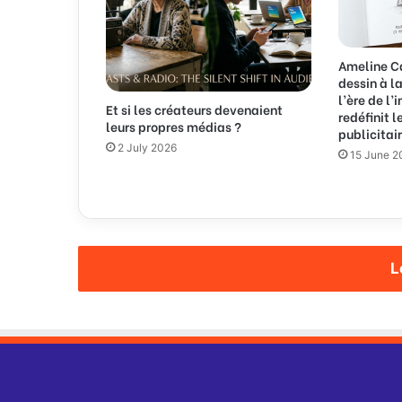
u
r
c
r
Ameline Ca
é
dessin à l
e
l’ère de l
Et si les créateurs devenaient
redéfinit 
r
leurs propres médias ?
publicitai
d
2 July 2026
e
15 June 2
s
p
r
o
f
i
L
l
s
c
l
i
e
n