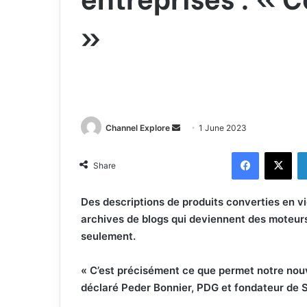
»
Channel Explore
S
1 June 2023
e
Facebook
X
n
Share
d
a
Des descriptions de produits converties en v
n
archives de blogs qui deviennent des moteur
e
seulement.
m
a
« C’est précisément ce que permet notre nouv
i
déclaré Peder Bonnier, PDG et fondateur de S
l