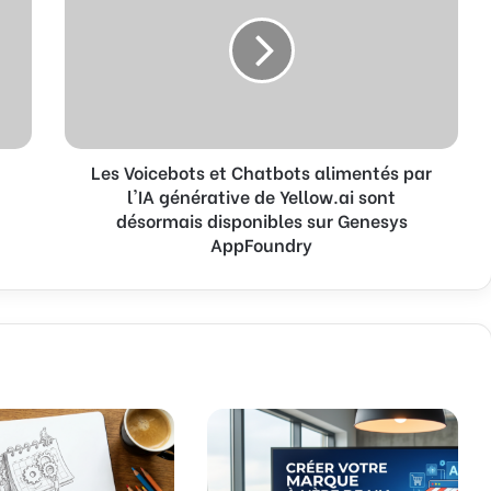
s
V
o
i
c
e
b
Les Voicebots et Chatbots alimentés par
o
l'IA générative de Yellow.ai sont
t
s
désormais disponibles sur Genesys
e
AppFoundry
t
C
h
a
t
b
o
t
s
a