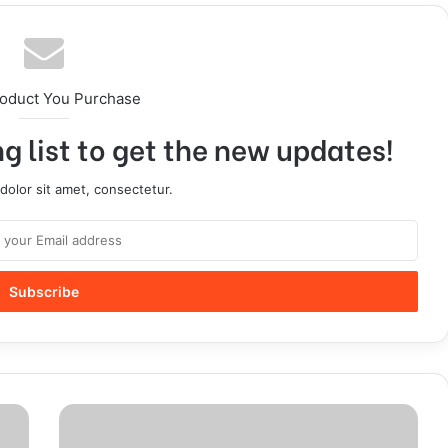
roduct You Purchase
g list to get the new updates!
olor sit amet, consectetur.
L
e