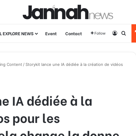
L EXPLORE NEWS
Event
Contact
Log In
Sear
Follow
ing Content
/
Storykit lance une IA dédiée à la création de vidéos
e IA dédiée à la
os pour les
Cela change la donne