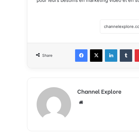
pour leurs besoins en marketing vidéo et en son
Facebook
X
LinkedIn
Tumblr
Share
Channel Explore
We
bsi
te