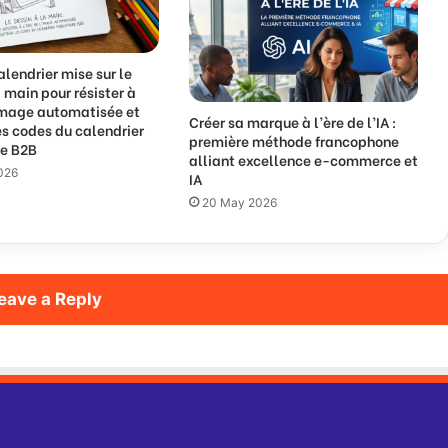
l
i
m
e
lendrier mise sur le
n
a main pour résister à
t
’image automatisée et
Créer sa marque à l’ère de l’IA :
les codes du calendrier
é
première méthode francophone
re B2B
s
alliant excellence e-commerce et
p
026
IA
a
20 May 2026
r
l
'
I
A
eave a Reply
g
é
n
é
r
a
t