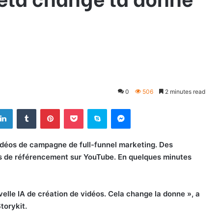
0
506
2 minutes read
LinkedIn
Tumblr
Pinterest
Pocket
Skype
Messenger
idéos de campagne de full-funnel marketing. Des
s de référencement sur YouTube. En quelques minutes
elle IA de création de vidéos. Cela change la donne », a
torykit.