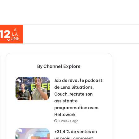
A
12
ch for
LA
UNE
By Channel Explore
Job de rêve : le podcast
de Lena Situations,
Couch, recrute son
assistant·e
programmation avec
Hellowork
3 weeks ago
+31,4 % de ventes en
un mois : comment