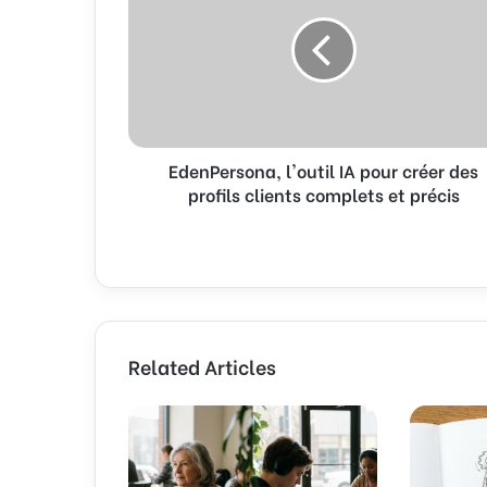
e
a
n
i
P
l
e
a
r
d
s
d
o
r
EdenPersona, l'outil IA pour créer des
n
e
profils clients complets et précis
a
s
,
s
l
'
o
u
t
i
Related Articles
l
I
A
p
o