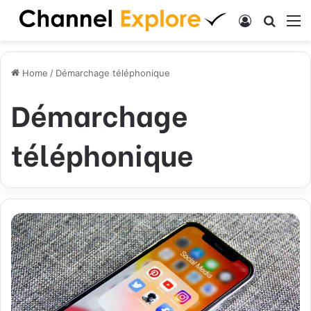
Log In
Search
M
Home
/
Démarchage téléphonique
Démarchage
téléphonique