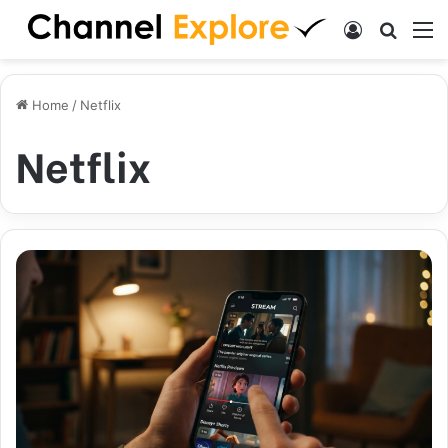
Log In
Search
M
Home
/
Netflix
Netflix