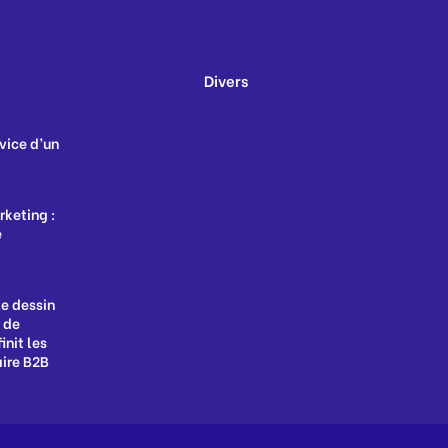
Divers
rvice d’un
keting :
e
le dessin
e de
init les
aire B2B