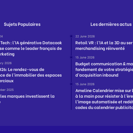
Sujets Populaires
Les dernières actus
24
22 June 2026
 Tech : l’IA générative Datacook
Retail VR : l’IA et la 3D au se
se comme le leader français de
merchandising réinventé
arketing
15 June 2026
Budget communication & mar
ary 2026
026: Le rendez-vous de
fondement de votre stratégi
nce de l’immobilier des espaces
d’acquisition inbound
rciaux
15 June 2026
Ameline Calendrier mise sur 
ber 2025
les marques investissent la
à la main pour résister à l’èr
e
l’image automatisée et redéf
codes du calendrier publicit