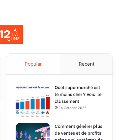
A
12
ch for
LA
UNE
Popular
Recent
Quel supermarché est
le moins cher ? Voici le
classement
24 October 2025
Comment générer plus
de ventes et de profits
grâce aux systèmes de