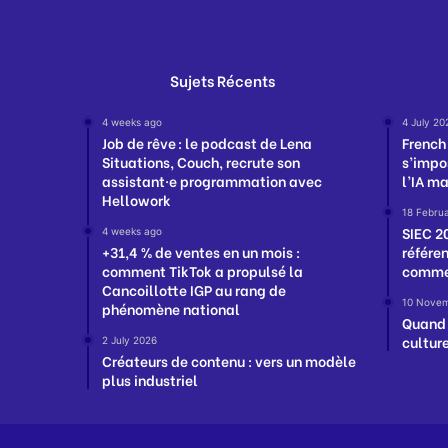
Sujets Récents
4 weeks ago
4 July 20
Job de rêve : le podcast de Lena
French
Situations, Couch, recrute son
s’impo
assistant·e programmation avec
l’IA m
Hellowork
18 Febru
SIEC 2
4 weeks ago
+31,4 % de ventes en un mois :
référe
comment TikTok a propulsé la
comme
Cancoillotte IGP au rang de
10 Novem
phénomène national
Quand 
cultur
2 July 2026
Créateurs de contenu : vers un modèle
plus industriel