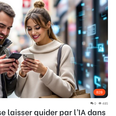
B2B
0
485
se laisser guider par l’IA dans