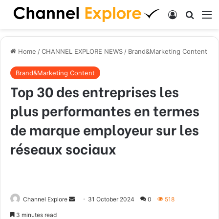
Log In
Search
M
Home
/
CHANNEL EXPLORE NEWS
/
Brand&Marketing Content
Brand&Marketing Content
Top 30 des entreprises les
plus performantes en termes
de marque employeur sur les
réseaux sociaux
Channel Explore
S
31 October 2024
0
518
e
3 minutes read