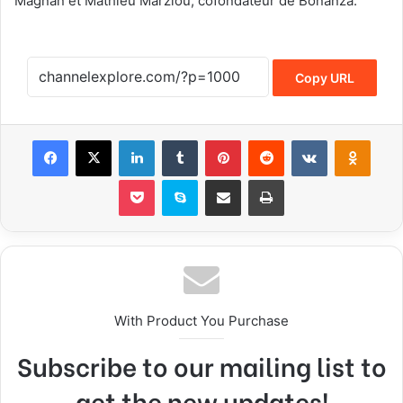
Magnan et Mathieu Marziou, cofondateur de Bonanza.
Copy URL
Facebook
X
LinkedIn
Tumblr
Pinterest
Reddit
VKontakte
Odnoklassniki
Pocket
Skype
Share via Email
Print
With Product You Purchase
Subscribe to our mailing list to
get the new updates!