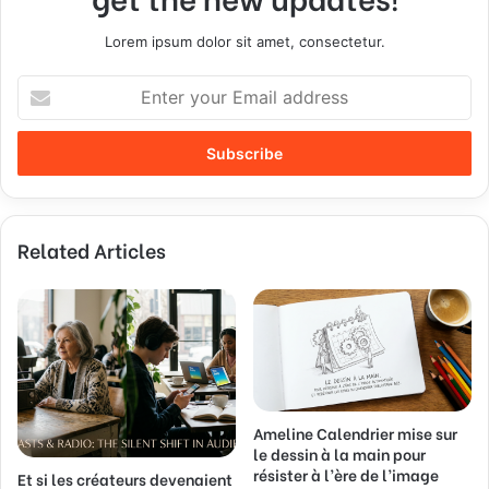
Lorem ipsum dolor sit amet, consectetur.
E
n
t
e
r
y
o
Related Articles
u
r
E
m
a
i
l
a
Ameline Calendrier mise sur
d
le dessin à la main pour
d
résister à l’ère de l’image
Et si les créateurs devenaient
r