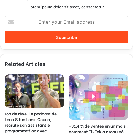
Lorem ipsum dolor sit amet, consectetur.
E
n
t
e
r
y
o
Related Articles
u
r
E
m
a
i
l
a
d
Job de rêve : le podcast de
Lena Situations, Couch,
d
recrute son assistant·e
+31,4 % de ventes en un mois :
r
programmation avec
comment TikTok a propulsé
e