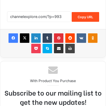
Copy URL
Facebook
X
LinkedIn
Tumblr
Pinterest
Reddit
VKontakte
Odnoklassniki
Pocket
Skype
Share via Email
Print
With Product You Purchase
Subscribe to our mailing list to
get the new updates!