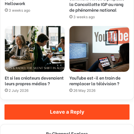
Hellowork
la Cancoillotte IGP au rang
s
de phénomène national
3 weeks ago
s
3 weeks ago
Et si les créateurs devenaient
YouTube est-il en train de
leurs propres médias ?
remplacer la télévision ?
2 July 2026
26 May 2026
Leave a Reply
By Channel Explore