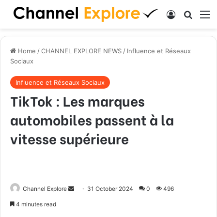
Log In
Search
M
Home
/
CHANNEL EXPLORE NEWS
/
Influence et Réseaux
Sociaux
Influence et Réseaux Sociaux
TikTok : Les marques
automobiles passent à la
vitesse supérieure
Channel Explore
S
31 October 2024
0
496
e
4 minutes read
n