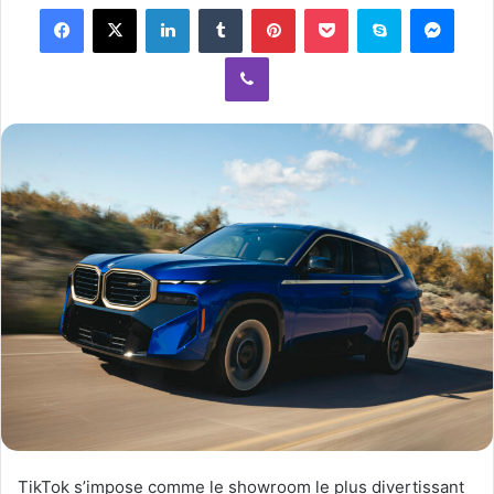
Facebook
X
LinkedIn
Tumblr
Pinterest
Pocket
Skype
Messenger
d
a
Viber
n
e
m
a
i
l
TikTok s’impose comme le showroom le plus divertissant