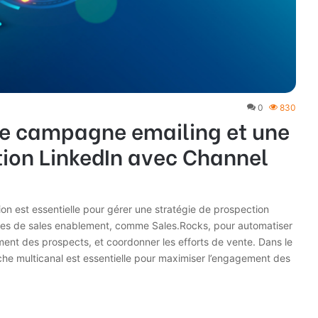
0
830
 campagne emailing et une
ion LinkedIn avec Channel
ation est essentielle pour gérer une stratégie de prospection
ormes de sales enablement, comme Sales.Rocks, pour automatiser
ent des prospects, et coordonner les efforts de vente. Dans le
he multicanal est essentielle pour maximiser l’engagement des