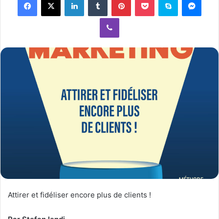
a
Viber
n
e
m
a
i
l
Attirer et fidéliser encore plus de clients !