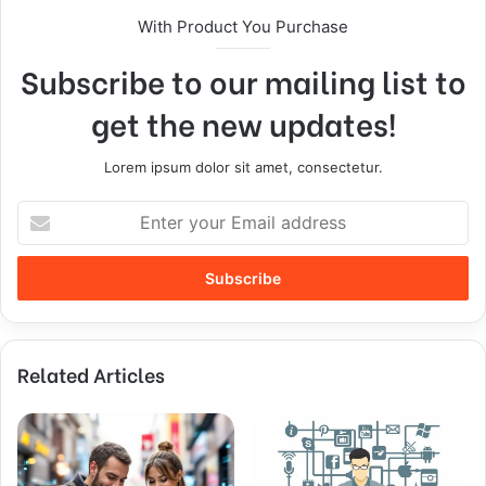
With Product You Purchase
Subscribe to our mailing list to
get the new updates!
Lorem ipsum dolor sit amet, consectetur.
E
n
t
e
r
y
o
Related Articles
u
r
E
m
a
i