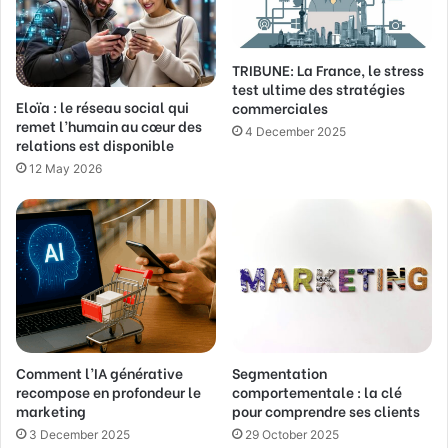
l
a
d
TRIBUNE: La France, le stress
d
test ultime des stratégies
Eloïa : le réseau social qui
r
commerciales
remet l’humain au cœur des
e
4 December 2025
relations est disponible
s
s
12 May 2026
Comment l’IA générative
Segmentation
recompose en profondeur le
comportementale : la clé
marketing
pour comprendre ses clients
3 December 2025
29 October 2025