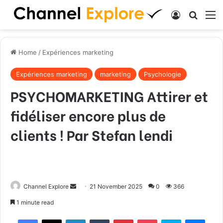
Log In
Search
M
Home
/
Expériences marketing
Expériences marketing
marketing
Psychologie
PSYCHOMARKETING Attirer et
fidéliser encore plus de
clients ! Par Stefan lendi
Channel Explore
S
21 November 2025
0
366
e
1 minute read
n
Facebook
X
LinkedIn
Tumblr
Pinterest
Pocket
Skype
Messenger
d