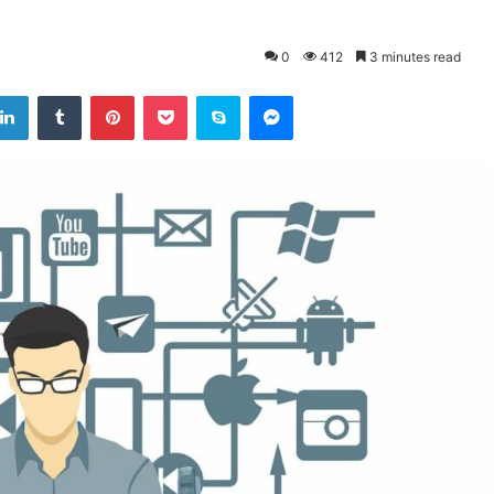
0
412
3 minutes read
LinkedIn
Tumblr
Pinterest
Pocket
Skype
Messenger