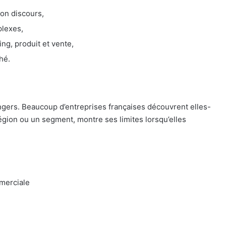
son discours,
plexes,
ing, produit et vente,
hé.
angers. Beaucoup d’entreprises françaises découvrent elles-
égion ou un segment, montre ses limites lorsqu’elles
mmerciale