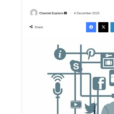
Channel Explore
S
4 December 2025
e
Facebook
X
n
Share
d
a
n
e
m
a
i
l