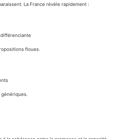
paraissent. La France révèle rapidement :
 différenciante
opositions floues.
ents
s génériques.