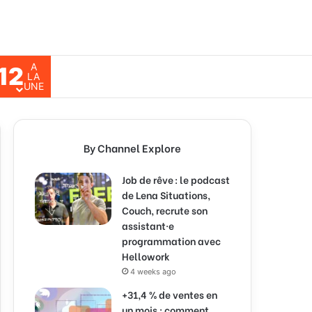
A
12
ch for
LA
UNE
By Channel Explore
Job de rêve : le podcast
de Lena Situations,
Couch, recrute son
assistant·e
programmation avec
Hellowork
4 weeks ago
+31,4 % de ventes en
un mois : comment