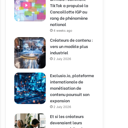
TikTok a propulsé la
Cancoillotte IGP au
rang de phénomène
national
4 weeks ago
Créateurs de contenu :
vers un modèle plus
industriel
2 July 2026
Exclusio.io, plateforme
internationale de
monétisation de
contenu poursuit son
expansion
2 July 2026
Et si les créateurs
devenaient leurs