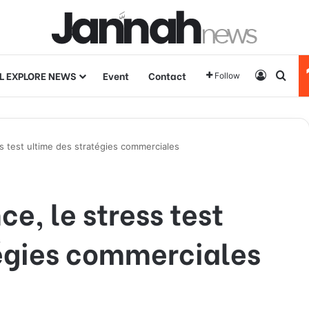
L EXPLORE NEWS
Event
Contact
Log In
Sear
Follow
s test ultime des stratégies commerciales
e, le stress test
tégies commerciales