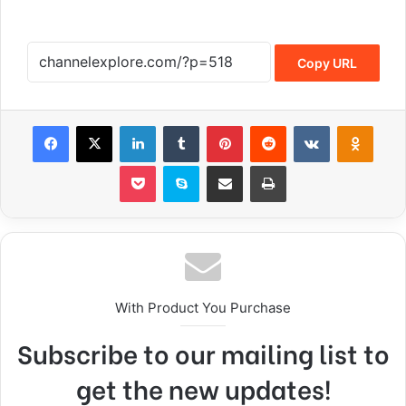
Copy URL
Facebook
X
LinkedIn
Tumblr
Pinterest
Reddit
VKontakte
Odnoklassniki
Pocket
Skype
Share via Email
Print
With Product You Purchase
Subscribe to our mailing list to
get the new updates!