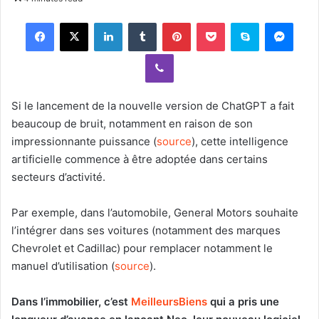
n
Facebook
X
LinkedIn
Tumblr
Pinterest
Pocket
Skype
Messenger
d
a
Viber
n
e
m
Si le lancement de la nouvelle version de ChatGPT a fait
a
beaucoup de bruit, notamment en raison de son
i
impressionnante puissance (
source
), cette intelligence
l
artificielle commence à être adoptée dans certains
secteurs d’activité.
Par exemple, dans l’automobile, General Motors souhaite
l’intégrer dans ses voitures (notamment des marques
Chevrolet et Cadillac) pour remplacer notamment le
manuel d’utilisation (
source
).
Dans l’immobilier, c’est
MeilleursBiens
qui a pris une