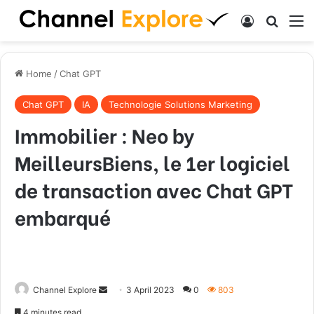
Log In
Search
M
Home
/
Chat GPT
Chat GPT
IA
Technologie Solutions Marketing
Immobilier : Neo by
MeilleursBiens, le 1er logiciel
de transaction avec Chat GPT
embarqué
Channel Explore
S
3 April 2023
0
803
e
4 minutes read