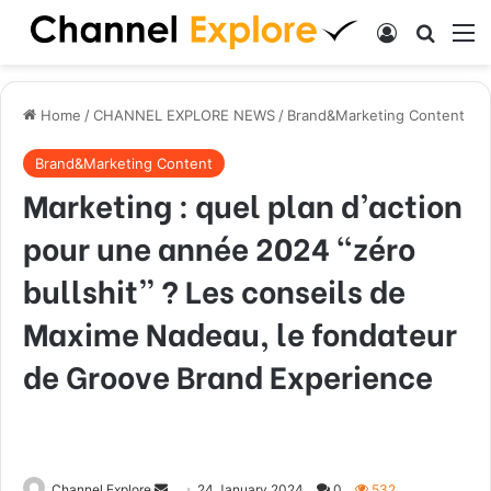
Log In
Search
M
Home
/
CHANNEL EXPLORE NEWS
/
Brand&Marketing Content
Brand&Marketing Content
Marketing : quel plan d’action
pour une année 2024 “zéro
bullshit” ? Les conseils de
Maxime Nadeau, le fondateur
de Groove Brand Experience
Channel Explore
S
24 January 2024
0
532