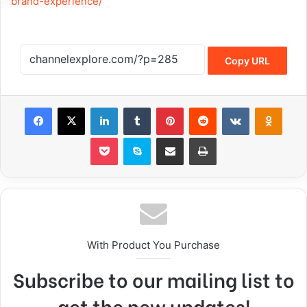
brand-experience/
Copy URL
Facebook
X
LinkedIn
Tumblr
Pinterest
Reddit
VKontakte
Odnoklassniki
Pocket
Skype
Share via Email
Print
With Product You Purchase
Subscribe to our mailing list to
get the new updates!