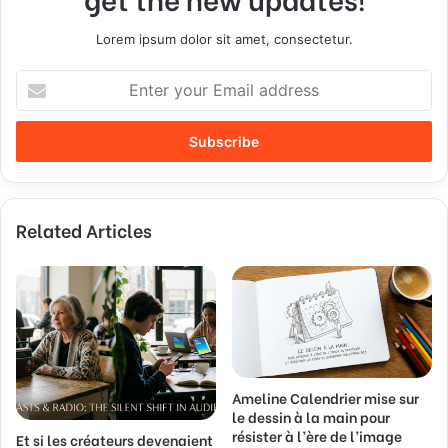
Lorem ipsum dolor sit amet, consectetur.
E
n
t
e
r
y
o
Related Articles
u
r
E
m
a
i
l
a
Ameline Calendrier mise sur
d
le dessin à la main pour
d
résister à l’ère de l’image
Et si les créateurs devenaient
r