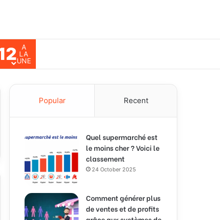
A
12
ch for
LA
UNE
Popular
Recent
Quel supermarché est
le moins cher ? Voici le
classement
24 October 2025
Comment générer plus
de ventes et de profits
grâce aux systèmes de