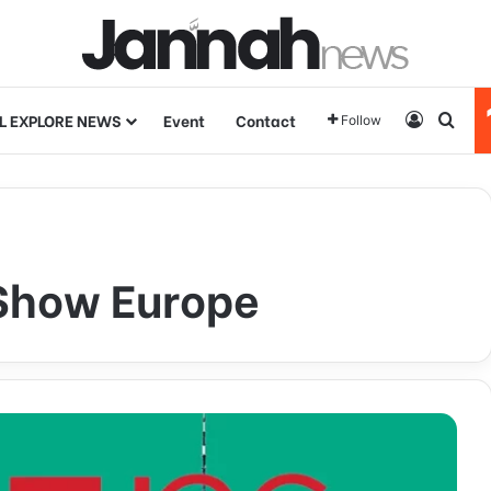
L EXPLORE NEWS
Event
Contact
Log In
Sear
Follow
 Show Europe