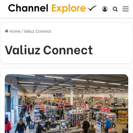
Log In
Search
M
Home
/
Valiuz Connect
Valiuz Connect