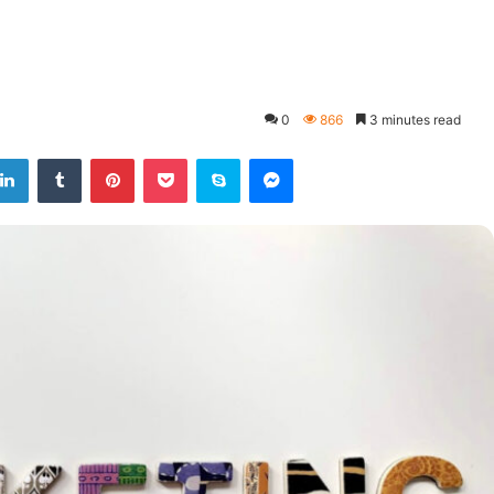
0
866
3 minutes read
LinkedIn
Tumblr
Pinterest
Pocket
Skype
Messenger