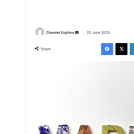
Channel Explore
S
25 June 2025
e
Facebook
X
n
Share
d
a
n
e
m
a
i
l