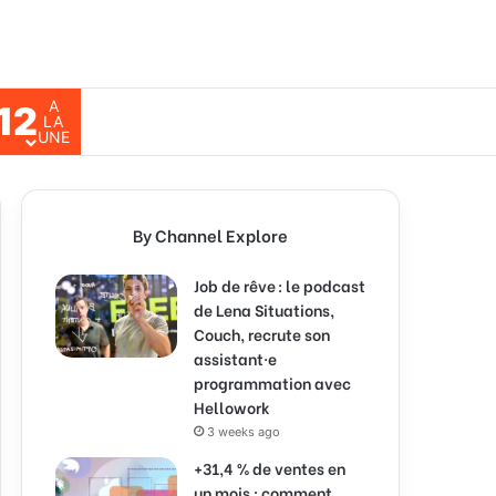
A
12
ch for
LA
UNE
By Channel Explore
Job de rêve : le podcast
de Lena Situations,
Couch, recrute son
assistant·e
programmation avec
Hellowork
3 weeks ago
+31,4 % de ventes en
un mois : comment