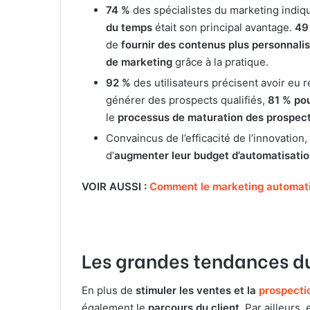
74 %
des spécialistes du marketing indiqu
du temps
était son principal avantage.
49
de
fournir des contenus plus personnali
de marketing
grâce à la pratique.
92 %
des utilisateurs précisent avoir eu 
générer des prospects qualifiés,
81 % pou
le
processus de maturation des prospec
Convaincus de l’efficacité de l’innovation,
d’
augmenter leur budget d’automatisati
VOIR AUSSI :
Comment le marketing automatio
Les grandes tendances d
En plus de
stimuler les ventes et la
prospecti
également le
parcours du client
. Par ailleurs