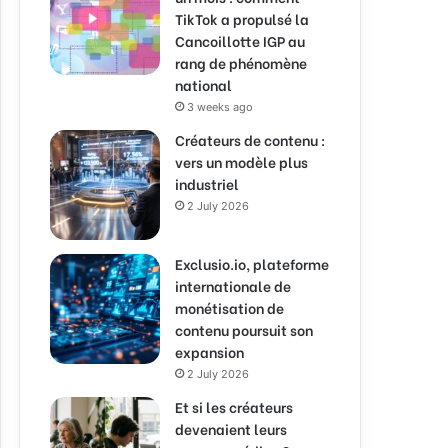
TikTok a propulsé la
Cancoillotte IGP au
rang de phénomène
national
3 weeks ago
Créateurs de contenu :
vers un modèle plus
industriel
2 July 2026
Exclusio.io, plateforme
internationale de
monétisation de
contenu poursuit son
expansion
2 July 2026
Et si les créateurs
devenaient leurs