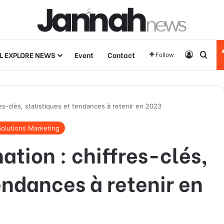
L EXPLORE NEWS
Event
Contact
Log In
Sear
Follow
es-clés, statistiques et tendances à retenir en 2023
olutions Marketing
tion : chiffres-clés,
endances à retenir en