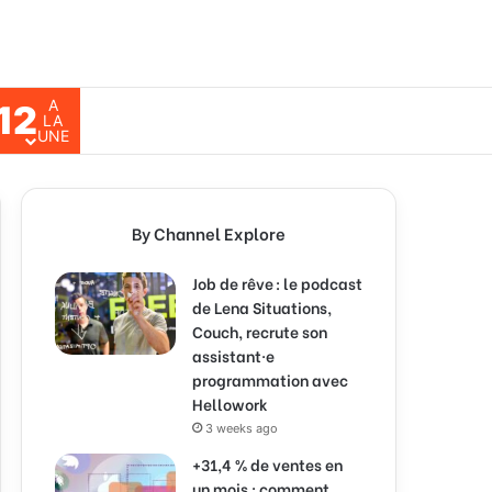
A
12
ch for
LA
UNE
By Channel Explore
Job de rêve : le podcast
de Lena Situations,
Couch, recrute son
assistant·e
programmation avec
Hellowork
3 weeks ago
+31,4 % de ventes en
un mois : comment