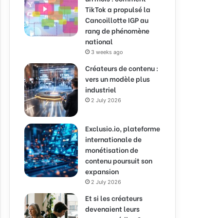
TikTok a propulsé la
Cancoillotte IGP au
rang de phénomène
national
3 weeks ago
Créateurs de contenu :
vers un modèle plus
industriel
2 July 2026
Exclusio.io, plateforme
internationale de
monétisation de
contenu poursuit son
expansion
2 July 2026
Et si les créateurs
devenaient leurs