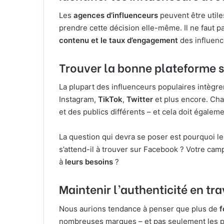
Les
agences d’influenceurs
peuvent être utiles
prendre cette décision elle-même. Il ne faut p
contenu et le taux d’engagement
des influenc
Trouver la bonne plateforme s
La plupart des influenceurs populaires intègr
Instagram,
TikTok
,
Twitter
et plus encore. Cha
et des publics différents – et cela doit égalem
La question qui devra se poser est pourquoi le
s’attend-il à trouver sur Facebook ? Votre ca
à
leurs besoins
?
Maintenir l’authenticité en tr
Nous aurions tendance à penser que plus de
f
nombreuses marques – et pas seulement les peti