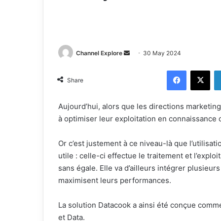
Channel Explore
S
30 May 2024
e
Facebook
X
n
Share
d
a
Aujourd’hui, alors que les directions marketi
n
à optimiser leur exploitation en connaissance cl
e
m
Or c’est justement à ce niveau-là que l’utilisati
a
utile : celle-ci effectue le traitement et l’exp
i
sans égale. Elle va d’ailleurs intégrer plusie
l
maximisent leurs performances.
La solution Datacook a ainsi été conçue comme l
et Data.