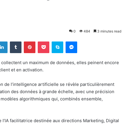
0
484
3 minutes read
LinkedIn
Tumblr
Pinterest
Pocket
Skype
Messenger
ng collectent un maximum de données, elles peinent encore
ient et en activation.
on de l’intelligence artificielle se révèle particulièrement
loitation des données à grande échelle, avec une précision
urs modèles algorithmiques qui, combinés ensemble,
’IA facilitatrice destinée aux directions Marketing, Digital