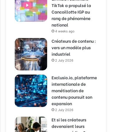
TikTok a propulsé la
Cancoillotte IGP au
rang de phénomène
national
4 weeks ago
Créateurs de contenu :
vers un modèle plus
industriel
2 July 2026
Exclusio.io, plateforme
internationale de
monétisation de
contenu poursuit son
expansion
2 July 2026
Et si les créateurs
devenaient leurs