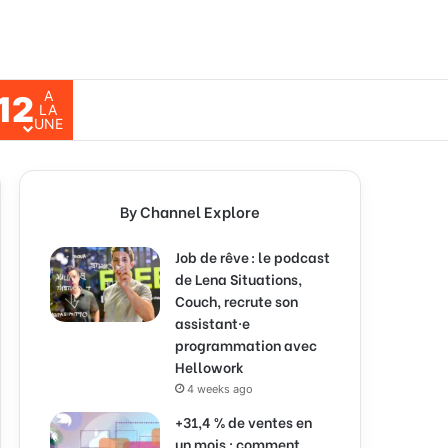
A
12
ch for
LA
UNE
By Channel Explore
Job de rêve : le podcast
de Lena Situations,
Couch, recrute son
assistant·e
programmation avec
Hellowork
4 weeks ago
+31,4 % de ventes en
un mois : comment