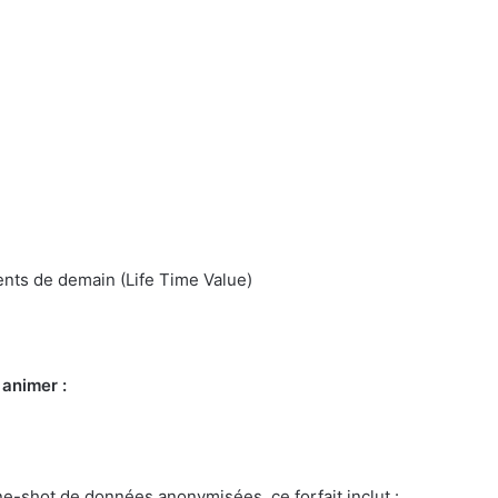
ients de demain (Life Time Value)
 animer :
one-shot de données anonymisées, ce forfait inclut :